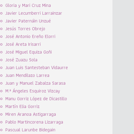
Gloria y Mari Cruz Mina
Javier Lecumberri Larrainzar
Javier Paternáin Unzué
Jesús Torres Obrejo
José Antonio Ereño Elorri
José Areta Irisarri
José Miguel Equiza Goñi
José Zuazu Sola
Juan Luis Santesteban Vidaurre
Juan Mendilazo Larrea
Juan y Manuel Zabalza Sarasa
M.ª Ángeles Esquiroz Vizcay
Manu Gorriz López de Dicastillo
Martín Elia Gorriz
Miren Aranoa Astigarraga
Pablo Martincorena Lizarraga
Pascual Larunbe Bidegain