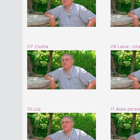
07 Cocina
08 Lavar, col
10 Luz
11 Aseo perso