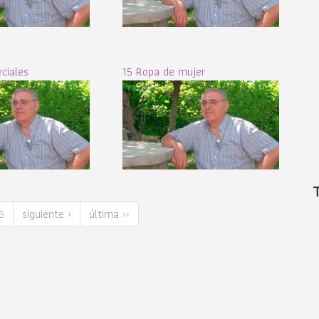
ciales
15 Ropa de mujer
5
siguiente ›
última ››