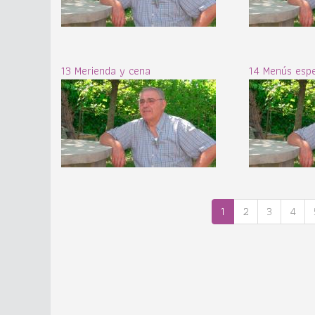
13 Merienda y cena
14 Menús espe
1
2
3
4