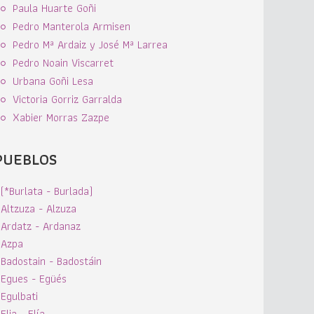
Paula Huarte Goñi
Pedro Manterola Armisen
Pedro Mª Ardaiz y José Mª Larrea
Pedro Noain Viscarret
Urbana Goñi Lesa
Victoria Gorriz Garralda
Xabier Morras Zazpe
PUEBLOS
(*Burlata - Burlada)
Altzuza - Alzuza
Ardatz - Ardanaz
Azpa
Badostain - Badostáin
Egues - Egüés
Egulbati
Elia - Elía