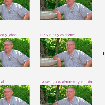
ada y jabón
09 Suelos y colchones
nal
12 Desayuno, almuerzo y comida