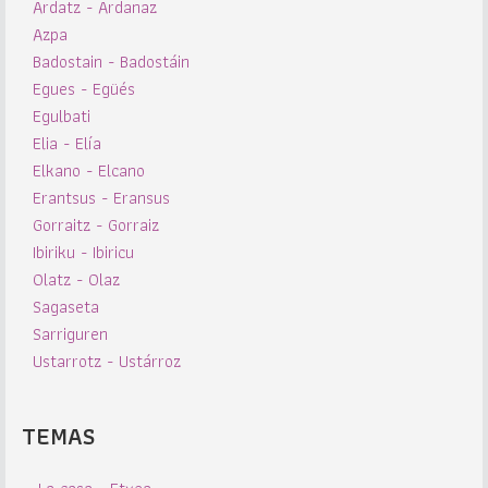
Ardatz - Ardanaz
Azpa
Badostain - Badostáin
Egues - Egüés
Egulbati
Elia - Elía
Elkano - Elcano
Erantsus - Eransus
Gorraitz - Gorraiz
Ibiriku - Ibiricu
Olatz - Olaz
Sagaseta
Sarriguren
Ustarrotz - Ustárroz
TEMAS