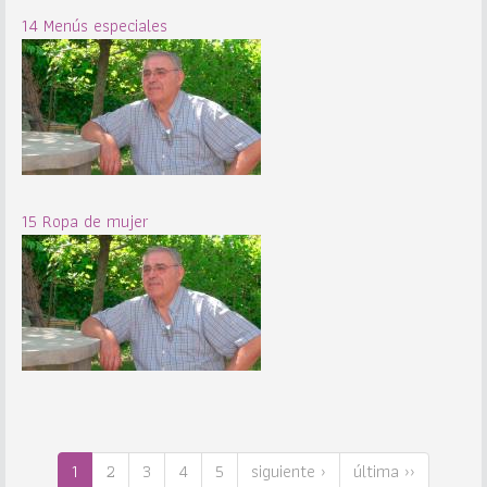
14 Menús especiales
15 Ropa de mujer
1
2
3
4
5
siguiente ›
última ››