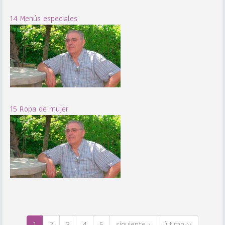
14 Menús especiales
15 Ropa de mujer
1
2
3
4
5
siguiente ›
última ››