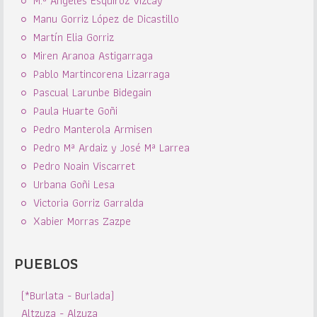
M.ª Ángeles Esquiroz Vizcay
Manu Gorriz López de Dicastillo
Martín Elia Gorriz
Miren Aranoa Astigarraga
Pablo Martincorena Lizarraga
Pascual Larunbe Bidegain
Paula Huarte Goñi
Pedro Manterola Armisen
Pedro Mª Ardaiz y José Mª Larrea
Pedro Noain Viscarret
Urbana Goñi Lesa
Victoria Gorriz Garralda
Xabier Morras Zazpe
PUEBLOS
(*Burlata - Burlada)
Altzuza - Alzuza