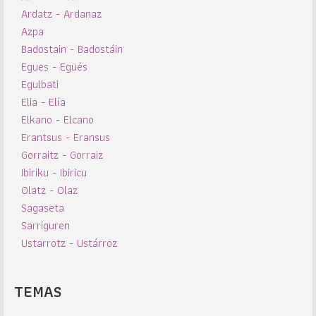
Ardatz - Ardanaz
Azpa
Badostain - Badostáin
Egues - Egüés
Egulbati
Elia - Elía
Elkano - Elcano
Erantsus - Eransus
Gorraitz - Gorraiz
Ibiriku - Ibiricu
Olatz - Olaz
Sagaseta
Sarriguren
Ustarrotz - Ustárroz
TEMAS