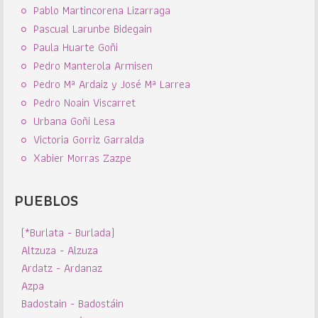
Pablo Martincorena Lizarraga
Pascual Larunbe Bidegain
Paula Huarte Goñi
Pedro Manterola Armisen
Pedro Mª Ardaiz y José Mª Larrea
Pedro Noain Viscarret
Urbana Goñi Lesa
Victoria Gorriz Garralda
Xabier Morras Zazpe
PUEBLOS
(*Burlata - Burlada)
Altzuza - Alzuza
Ardatz - Ardanaz
Azpa
Badostain - Badostáin