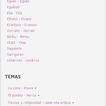
Egues - Egüés
Egulbati
Elia - Elía
Elkano - Elcano
Erantsus - Eransus
Gorraitz - Gorraiz
Ibiriku - Ibiricu
Olatz - Olaz
Sagaseta
Sarriguren
Ustarrotz - Ustárroz
TEMAS
La casa - Etxea
El pueblo - Herria
Fiestas y religiosidad - Jaiak eta erlijioa