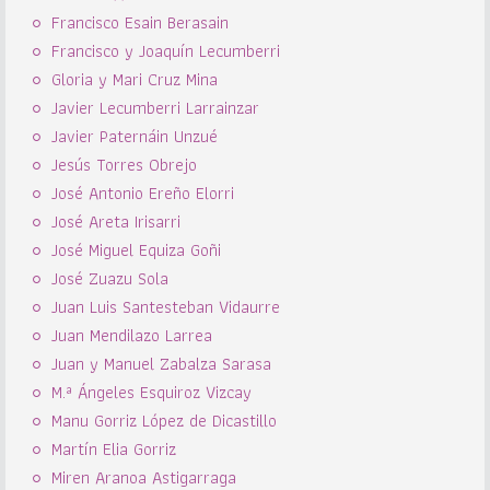
Francisco Esain Berasain
Francisco y Joaquín Lecumberri
Gloria y Mari Cruz Mina
Javier Lecumberri Larrainzar
Javier Paternáin Unzué
Jesús Torres Obrejo
José Antonio Ereño Elorri
José Areta Irisarri
José Miguel Equiza Goñi
José Zuazu Sola
Juan Luis Santesteban Vidaurre
Juan Mendilazo Larrea
Juan y Manuel Zabalza Sarasa
M.ª Ángeles Esquiroz Vizcay
Manu Gorriz López de Dicastillo
Martín Elia Gorriz
Miren Aranoa Astigarraga