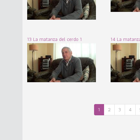
13 La matanza del cerdo 1
14 La matanza
1
2
3
4