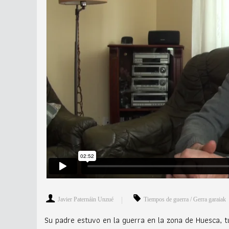
Javier Paternáin Unzué
Tiempos de guerra / Gerra garaiak
Su padre estuvo en la guerra en la zona de Huesca, t