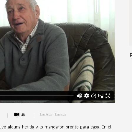
Erantsus - Eransus
48
uvo alguna herida y lo mandaron pronto para casa. En el