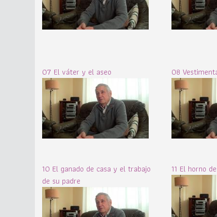
07 El váter y el aseo
08 Vestimenta
10 El ganado de casa y el trabajo
11 El horno d
de su padre