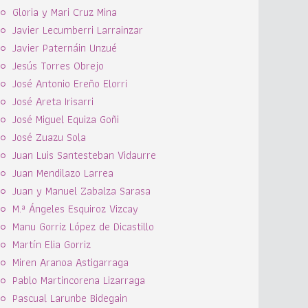
Gloria y Mari Cruz Mina
Javier Lecumberri Larrainzar
Javier Paternáin Unzué
Jesús Torres Obrejo
José Antonio Ereño Elorri
José Areta Irisarri
José Miguel Equiza Goñi
José Zuazu Sola
Juan Luis Santesteban Vidaurre
Juan Mendilazo Larrea
Juan y Manuel Zabalza Sarasa
M.ª Ángeles Esquiroz Vizcay
Manu Gorriz López de Dicastillo
Martín Elia Gorriz
Miren Aranoa Astigarraga
Pablo Martincorena Lizarraga
Pascual Larunbe Bidegain