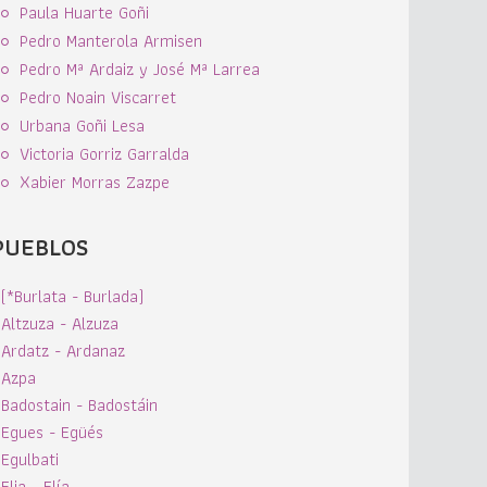
Paula Huarte Goñi
Pedro Manterola Armisen
Pedro Mª Ardaiz y José Mª Larrea
Pedro Noain Viscarret
Urbana Goñi Lesa
Victoria Gorriz Garralda
Xabier Morras Zazpe
PUEBLOS
(*Burlata - Burlada)
Altzuza - Alzuza
Ardatz - Ardanaz
Azpa
Badostain - Badostáin
Egues - Egüés
Egulbati
Elia - Elía