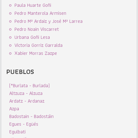
Paula Huarte Goñi
Pedro Manterola Armisen
Pedro Mª Ardaiz y José Mª Larrea
Pedro Noain Viscarret
Urbana Goñi Lesa
Victoria Gorriz Garralda
Xabier Morras Zazpe
PUEBLOS
(*Burlata - Burlada)
Altzuza - Alzuza
Ardatz - Ardanaz
Azpa
Badostain - Badostáin
Egues - Egüés
Egulbati