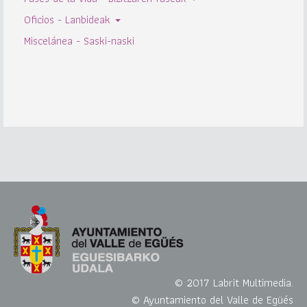
Oficios - Lanbideak
Miscelánea - Saski-naski
© 2017 Labrit Multimedia.
© Ayuntamiento del Valle de Egüés