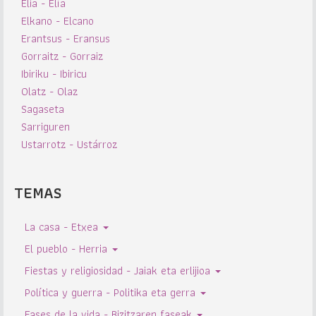
Elia - Elía
Elkano - Elcano
Erantsus - Eransus
Gorraitz - Gorraiz
Ibiriku - Ibiricu
Olatz - Olaz
Sagaseta
Sarriguren
Ustarrotz - Ustárroz
TEMAS
La casa - Etxea
El pueblo - Herria
Fiestas y religiosidad - Jaiak eta erlijioa
Política y guerra - Politika eta gerra
Fases de la vida - Bizitzaren faseak