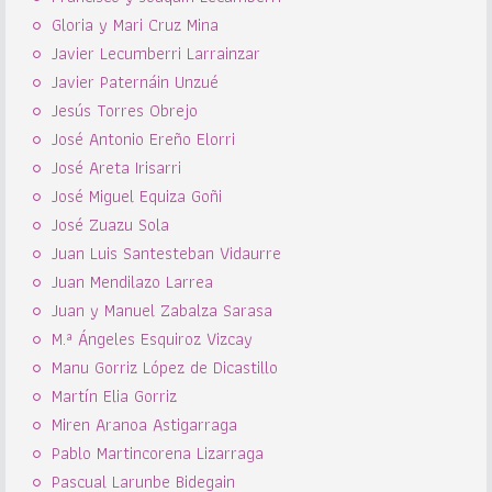
Gloria y Mari Cruz Mina
Javier Lecumberri Larrainzar
Javier Paternáin Unzué
Jesús Torres Obrejo
José Antonio Ereño Elorri
José Areta Irisarri
José Miguel Equiza Goñi
José Zuazu Sola
Juan Luis Santesteban Vidaurre
Juan Mendilazo Larrea
Juan y Manuel Zabalza Sarasa
M.ª Ángeles Esquiroz Vizcay
Manu Gorriz López de Dicastillo
Martín Elia Gorriz
Miren Aranoa Astigarraga
Pablo Martincorena Lizarraga
Pascual Larunbe Bidegain