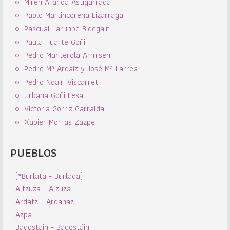
Miren Aranoa Astigarraga
Pablo Martincorena Lizarraga
Pascual Larunbe Bidegain
Paula Huarte Goñi
Pedro Manterola Armisen
Pedro Mª Ardaiz y José Mª Larrea
Pedro Noain Viscarret
Urbana Goñi Lesa
Victoria Gorriz Garralda
Xabier Morras Zazpe
PUEBLOS
(*Burlata - Burlada)
Altzuza - Alzuza
Ardatz - Ardanaz
Azpa
Badostain - Badostáin