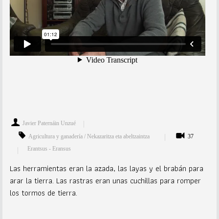
Javier Paternáin Unzué
Agricultura y ganadería / Nekazaritza eta abeltzaintza
37
Erantsus - Eransus
Las herramientas eran la azada, las layas y el brabán para
arar la tierra. Las rastras eran unas cuchillas para romper
los tormos de tierra.