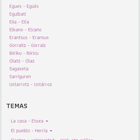
Egues - Egüés
Egulbati
Elia - Elía
Elkano - Elcano
Erantsus - Eransus
Gorraitz - Gorraiz
Ibiriku - Ibiricu
Olatz - Olaz
Sagaseta
Sarriguren
Ustarrotz - Ustárroz
TEMAS
La casa - Etxea
El pueblo - Herria