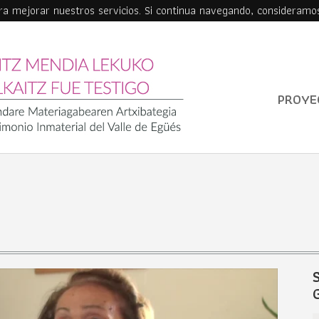
ara mejorar nuestros servicios. Si continua navegando, consideramo
PROYE