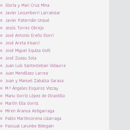
Gloria y Mari Cruz Mina
Javier Lecumberri Larrainzar
Javier Paternáin Unzué
Jesús Torres Obrejo
José Antonio Ereño Elorri
José Areta Irisarri
José Miguel Equiza Goñi
José Zuazu Sola
Juan Luis Santesteban Vidaurre
Juan Mendilazo Larrea
Juan y Manuel Zabalza Sarasa
M.ª Ángeles Esquiroz Vizcay
Manu Gorriz López de Dicastillo
Martín Elia Gorriz
Miren Aranoa Astigarraga
Pablo Martincorena Lizarraga
Pascual Larunbe Bidegain