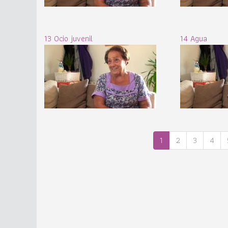
13 Ocio juvenil
14 Agua
1
2
3
4