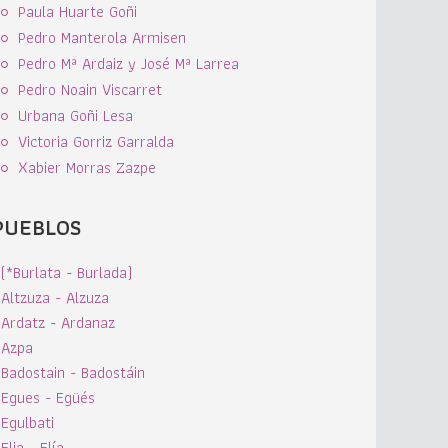
Paula Huarte Goñi
Pedro Manterola Armisen
Pedro Mª Ardaiz y José Mª Larrea
Pedro Noain Viscarret
Urbana Goñi Lesa
Victoria Gorriz Garralda
Xabier Morras Zazpe
PUEBLOS
(*Burlata - Burlada)
Altzuza - Alzuza
Ardatz - Ardanaz
Azpa
Badostain - Badostáin
Egues - Egüés
Egulbati
Elia - Elía