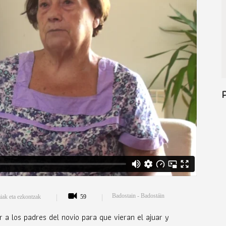
Badostain - Badostáin
iak eta ezkontzak
59
 a los padres del novio para que vieran el ajuar y