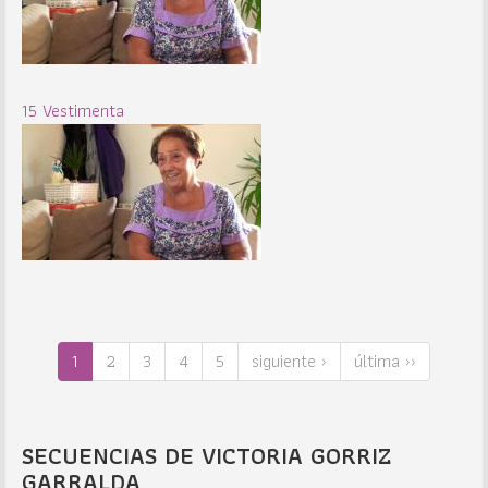
15 Vestimenta
1
2
3
4
5
siguiente ›
última ››
SECUENCIAS DE VICTORIA GORRIZ
GARRALDA