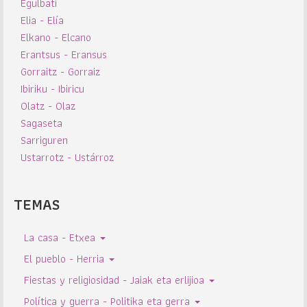
Egulbati
Elia - Elía
Elkano - Elcano
Erantsus - Eransus
Gorraitz - Gorraiz
Ibiriku - Ibiricu
Olatz - Olaz
Sagaseta
Sarriguren
Ustarrotz - Ustárroz
TEMAS
La casa - Etxea
El pueblo - Herria
Fiestas y religiosidad - Jaiak eta erlijioa
Política y guerra - Politika eta gerra