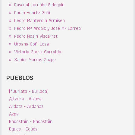
Pascual Larunbe Bidegain
Paula Huarte Goñi
Pedro Manterola Armisen
Pedro Mª Ardaiz y José Mª Larrea
Pedro Noain Viscarret
Urbana Goñi Lesa
Victoria Gorriz Garralda
Xabier Morras Zazpe
PUEBLOS
(*Burlata - Burlada)
Altzuza - Alzuza
Ardatz - Ardanaz
Azpa
Badostain - Badostáin
Egues - Egüés