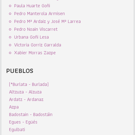
Paula Huarte Goñi
Pedro Manterola Armisen
Pedro Mª Ardaiz y José Mª Larrea
Pedro Noain Viscarret
Urbana Goñi Lesa
Victoria Gorriz Garralda
Xabier Morras Zazpe
PUEBLOS
(*Burlata - Burlada)
Altzuza - Alzuza
Ardatz - Ardanaz
Azpa
Badostain - Badostáin
Egues - Egüés
Egulbati