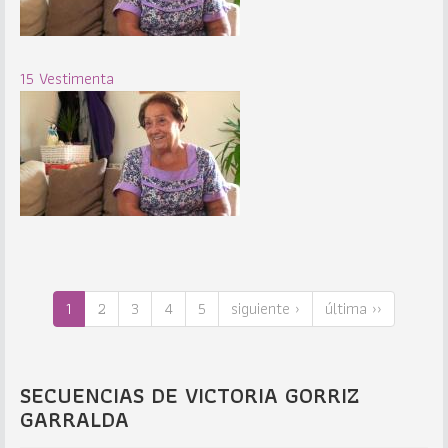
15 Vestimenta
1
2
3
4
5
siguiente ›
última ››
SECUENCIAS DE VICTORIA GORRIZ
GARRALDA