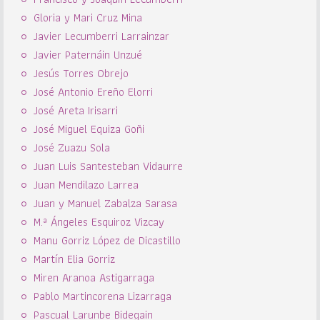
Gloria y Mari Cruz Mina
Javier Lecumberri Larrainzar
Javier Paternáin Unzué
Jesús Torres Obrejo
José Antonio Ereño Elorri
José Areta Irisarri
José Miguel Equiza Goñi
José Zuazu Sola
Juan Luis Santesteban Vidaurre
Juan Mendilazo Larrea
Juan y Manuel Zabalza Sarasa
M.ª Ángeles Esquiroz Vizcay
Manu Gorriz López de Dicastillo
Martín Elia Gorriz
Miren Aranoa Astigarraga
Pablo Martincorena Lizarraga
Pascual Larunbe Bidegain