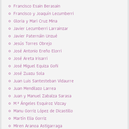
Francisco Esain Berasain
Francisco y Joaquín Lecumberri
Gloria y Mari Cruz Mina
Javier Lecumberri Larrainzar
Javier Paternáin Unzué
Jesús Torres Obrejo
José Antonio Ereño Elorri
José Areta Irisarri
José Miguel Equiza Goñi
José Zuazu Sola
Juan Luis Santesteban Vidaurre
Juan Mendilazo Larrea
Juan y Manuel Zabalza Sarasa
M.ª Ángeles Esquiroz Vizcay
Manu Gorriz López de Dicastillo
Martín Elia Gorriz
Miren Aranoa Astigarraga