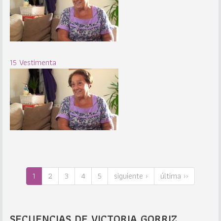
15 Vestimenta
1
2
3
4
5
siguiente ›
última ››
SECUENCIAS DE VICTORIA GORRIZ