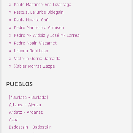
Pablo Martincorena Lizarraga
Pascual Larunbe Bidegain
Paula Huarte Goñi
Pedro Manterola Armisen
Pedro Mª Ardaiz y José Mª Larrea
Pedro Noain Viscarret
Urbana Goñi Lesa
Victoria Gorriz Garralda
Xabier Morras Zazpe
PUEBLOS
(*Burlata - Burlada)
Altzuza - Alzuza
Ardatz - Ardanaz
Azpa
Badostain - Badostáin