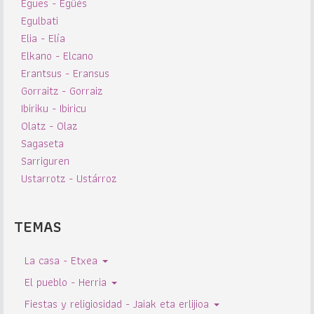
Egues - Egüés
Egulbati
Elia - Elía
Elkano - Elcano
Erantsus - Eransus
Gorraitz - Gorraiz
Ibiriku - Ibiricu
Olatz - Olaz
Sagaseta
Sarriguren
Ustarrotz - Ustárroz
TEMAS
La casa - Etxea
El pueblo - Herria
Fiestas y religiosidad - Jaiak eta erlijioa