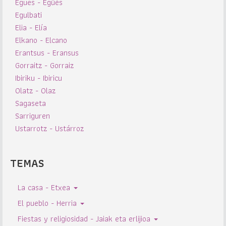
Egues - Egüés
Egulbati
Elia - Elía
Elkano - Elcano
Erantsus - Eransus
Gorraitz - Gorraiz
Ibiriku - Ibiricu
Olatz - Olaz
Sagaseta
Sarriguren
Ustarrotz - Ustárroz
TEMAS
La casa - Etxea
El pueblo - Herria
Fiestas y religiosidad - Jaiak eta erlijioa