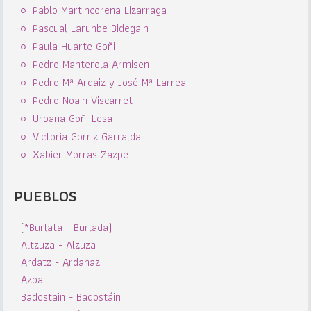
Pablo Martincorena Lizarraga
Pascual Larunbe Bidegain
Paula Huarte Goñi
Pedro Manterola Armisen
Pedro Mª Ardaiz y José Mª Larrea
Pedro Noain Viscarret
Urbana Goñi Lesa
Victoria Gorriz Garralda
Xabier Morras Zazpe
PUEBLOS
(*Burlata - Burlada)
Altzuza - Alzuza
Ardatz - Ardanaz
Azpa
Badostain - Badostáin