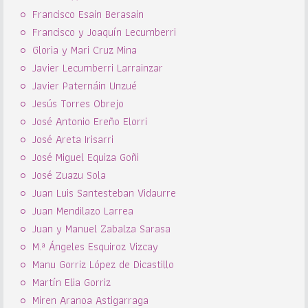
Francisco Esain Berasain
Francisco y Joaquín Lecumberri
Gloria y Mari Cruz Mina
Javier Lecumberri Larrainzar
Javier Paternáin Unzué
Jesús Torres Obrejo
José Antonio Ereño Elorri
José Areta Irisarri
José Miguel Equiza Goñi
José Zuazu Sola
Juan Luis Santesteban Vidaurre
Juan Mendilazo Larrea
Juan y Manuel Zabalza Sarasa
M.ª Ángeles Esquiroz Vizcay
Manu Gorriz López de Dicastillo
Martín Elia Gorriz
Miren Aranoa Astigarraga