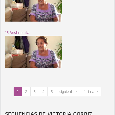
15 Vestimenta
1
2
3
4
5
siguiente ›
última ››
SECUENCIAS DE VICTORIA GORRIZ