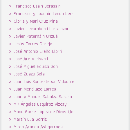
Francisco Esain Berasain
Francisco y Joaquín Lecumberri
Gloria y Mari Cruz Mina
Javier Lecumberri Larrainzar
Javier Paternáin Unzué
Jesús Torres Obrejo
José Antonio Ereño Elorri
José Areta Irisarri
José Miguel Equiza Goñi
José Zuazu Sola
Juan Luis Santesteban Vidaurre
Juan Mendilazo Larrea
Juan y Manuel Zabalza Sarasa
M.ª Ángeles Esquiroz Vizcay
Manu Gorriz López de Dicastillo
Martín Elia Gorriz
Miren Aranoa Astigarraga