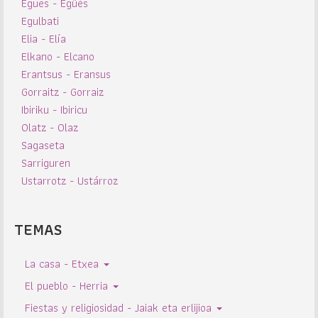
Egues - Egüés
Egulbati
Elia - Elía
Elkano - Elcano
Erantsus - Eransus
Gorraitz - Gorraiz
Ibiriku - Ibiricu
Olatz - Olaz
Sagaseta
Sarriguren
Ustarrotz - Ustárroz
TEMAS
La casa - Etxea
El pueblo - Herria
Fiestas y religiosidad - Jaiak eta erlijioa