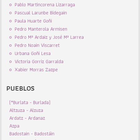
Pablo Martincorena Lizarraga
Pascual Larunbe Bidegain
Paula Huarte Goñi
Pedro Manterola Armisen
Pedro Mª Ardaiz y José Mª Larrea
Pedro Noain Viscarret
Urbana Goñi Lesa
Victoria Gorriz Garralda
Xabier Morras Zazpe
PUEBLOS
(*Burlata - Burlada)
Altzuza - Alzuza
Ardatz - Ardanaz
Azpa
Badostain - Badostáin