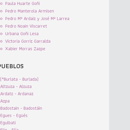
Paula Huarte Goñi
Pedro Manterola Armisen
Pedro Mª Ardaiz y José Mª Larrea
Pedro Noain Viscarret
Urbana Goñi Lesa
Victoria Gorriz Garralda
Xabier Morras Zazpe
PUEBLOS
(*Burlata - Burlada)
Altzuza - Alzuza
Ardatz - Ardanaz
Azpa
Badostain - Badostáin
Egues - Egüés
Egulbati
Elia - Elía