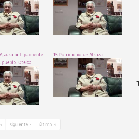
 Alzuza antiguamente.
15 Patrimonio de Alzuza
 pueblo. Oteiza
5
siguiente ›
última ››