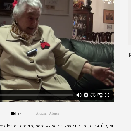
Altzuza - Alzuza
17
vestido de obrero, pero ya se notaba que no lo era. Él y su