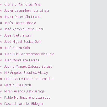
Gloria y Mari Cruz Mina
Javier Lecumberri Larrainzar
Javier Paternáin Unzué
Jesús Torres Obrejo
José Antonio Ereño Elorri
José Areta Irisarri
José Miguel Equiza Goñi
José Zuazu Sola
Juan Luis Santesteban Vidaurre
Juan Mendilazo Larrea
Juan y Manuel Zabalza Sarasa
M.ª Ángeles Esquiroz Vizcay
Manu Gorriz López de Dicastillo
Martín Elia Gorriz
Miren Aranoa Astigarraga
Pablo Martincorena Lizarraga
Pascual Larunbe Bidegain