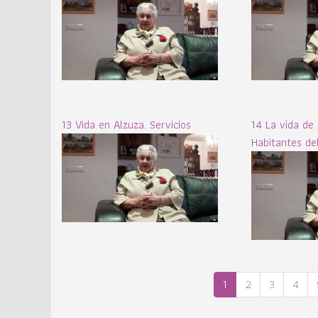
13 Vida en Alzuza. Servicios
14 La vida de
Habitantes del
1
2
3
4