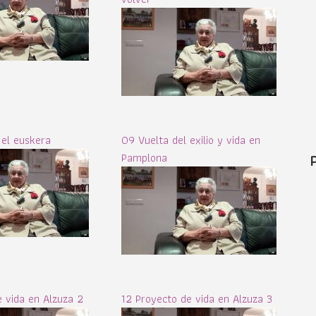
 el euskera
09 Vuelta del exilio y vida en
Pamplona
e vida en Alzuza 2
12 Proyecto de vida en Alzuza 3