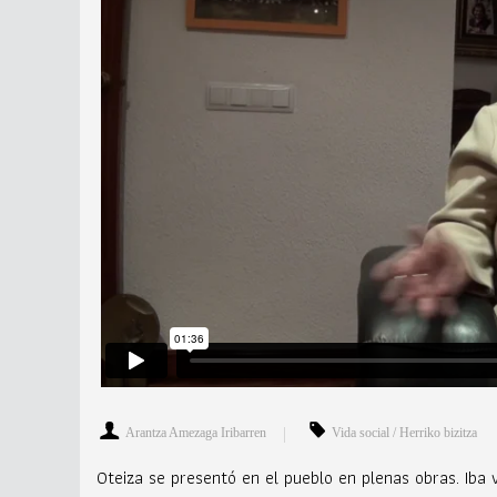
Arantza Amezaga Iribarren
Vida social / Herriko bizitza
Oteiza se presentó en el pueblo en plenas obras. Iba 