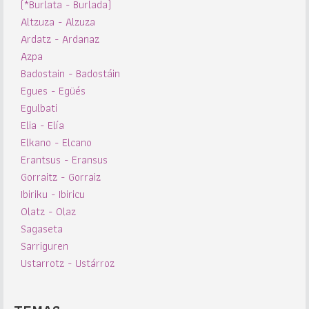
(*Burlata - Burlada)
Altzuza - Alzuza
Ardatz - Ardanaz
Azpa
Badostain - Badostáin
Egues - Egüés
Egulbati
Elia - Elía
Elkano - Elcano
Erantsus - Eransus
Gorraitz - Gorraiz
Ibiriku - Ibiricu
Olatz - Olaz
Sagaseta
Sarriguren
Ustarrotz - Ustárroz