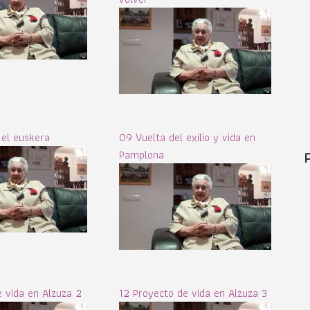
 el euskera
09 Vuelta del exilio y vida en
Pamplona
e vida en Alzuza 2
12 Proyecto de vida en Alzuza 3