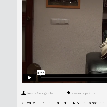
Arantza Amezaga Iribarren
Vida municipal / Udala
Oteiza le tenía afecto a Juan Cruz Alli, pero por lo 