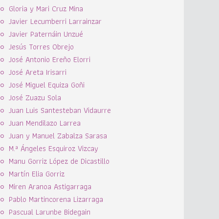
Gloria y Mari Cruz Mina
Javier Lecumberri Larrainzar
Javier Paternáin Unzué
Jesús Torres Obrejo
José Antonio Ereño Elorri
José Areta Irisarri
José Miguel Equiza Goñi
José Zuazu Sola
Juan Luis Santesteban Vidaurre
Juan Mendilazo Larrea
Juan y Manuel Zabalza Sarasa
M.ª Ángeles Esquiroz Vizcay
Manu Gorriz López de Dicastillo
Martín Elia Gorriz
Miren Aranoa Astigarraga
Pablo Martincorena Lizarraga
Pascual Larunbe Bidegain