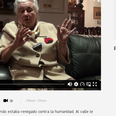
Altzuza - Alzuza
58
demás estaba renegado contra la humanidad. Al valle le