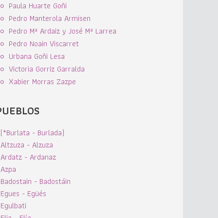
Paula Huarte Goñi
Pedro Manterola Armisen
Pedro Mª Ardaiz y José Mª Larrea
Pedro Noain Viscarret
Urbana Goñi Lesa
Victoria Gorriz Garralda
Xabier Morras Zazpe
PUEBLOS
(*Burlata - Burlada)
Altzuza - Alzuza
Ardatz - Ardanaz
Azpa
Badostain - Badostáin
Egues - Egüés
Egulbati
Elia - Elía