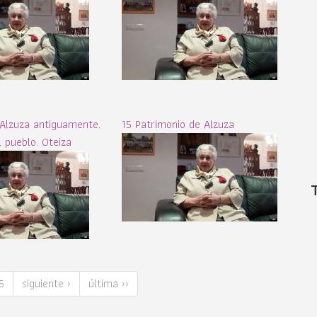
 Alzuza antiguamente.
15 Patrimonio de Alzuza
 pueblo. Oteiza
5
siguiente ›
última ››