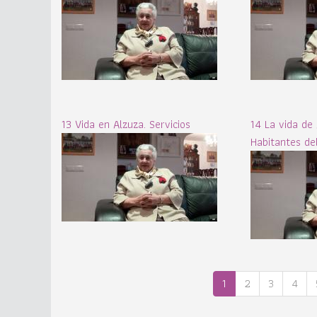
13 Vida en Alzuza. Servicios
14 La vida de
Habitantes del
1
2
3
4