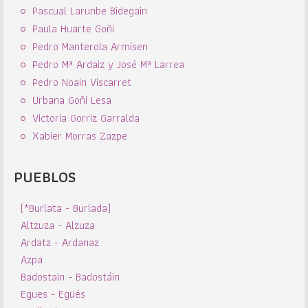
Pascual Larunbe Bidegain
Paula Huarte Goñi
Pedro Manterola Armisen
Pedro Mª Ardaiz y José Mª Larrea
Pedro Noain Viscarret
Urbana Goñi Lesa
Victoria Gorriz Garralda
Xabier Morras Zazpe
PUEBLOS
(*Burlata - Burlada)
Altzuza - Alzuza
Ardatz - Ardanaz
Azpa
Badostain - Badostáin
Egues - Egüés