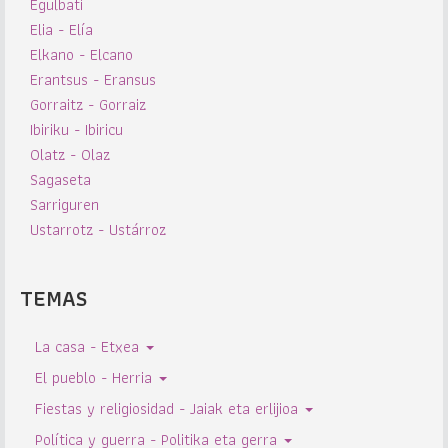
Egulbati
Elia - Elía
Elkano - Elcano
Erantsus - Eransus
Gorraitz - Gorraiz
Ibiriku - Ibiricu
Olatz - Olaz
Sagaseta
Sarriguren
Ustarrotz - Ustárroz
TEMAS
La casa - Etxea
El pueblo - Herria
Fiestas y religiosidad - Jaiak eta erlijioa
Política y guerra - Politika eta gerra