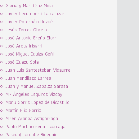
Gloria y Mari Cruz Mina
Javier Lecumberri Larrainzar
Javier Paternáin Unzué
Jesús Torres Obrejo
José Antonio Ereño Elorri
José Areta Irisarri
José Miguel Equiza Goñi
José Zuazu Sola
Juan Luis Santesteban Vidaurre
Juan Mendilazo Larrea
Juan y Manuel Zabalza Sarasa
M.ª Ángeles Esquiroz Vizcay
Manu Gorriz López de Dicastillo
Martín Elia Gorriz
Miren Aranoa Astigarraga
Pablo Martincorena Lizarraga
Pascual Larunbe Bidegain