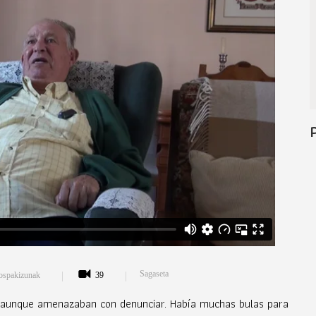
Sagaseta
o ospakizunak
39
a aunque amenazaban con denunciar. Había muchas bulas para