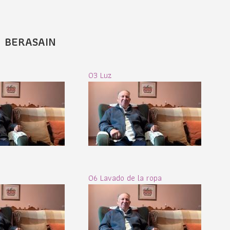
N BERASAIN
03 Luz
06 Lavado de la ropa