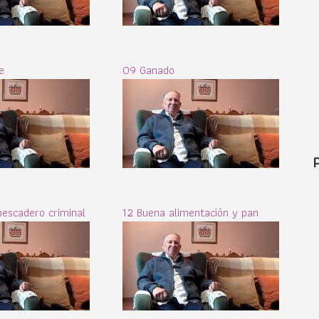
e
09 Ganado
pescadero criminal
12 Buena alimentación y pan