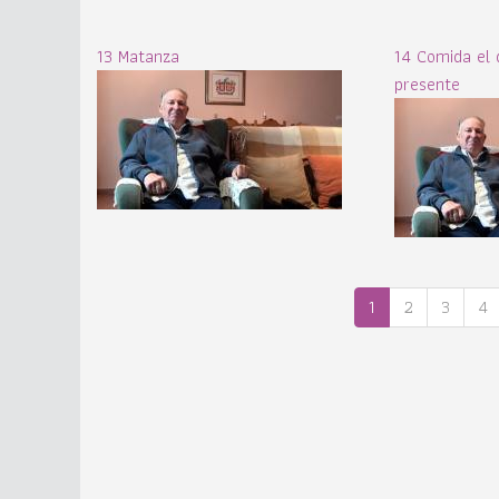
13 Matanza
14 Comida el 
presente
1
2
3
4