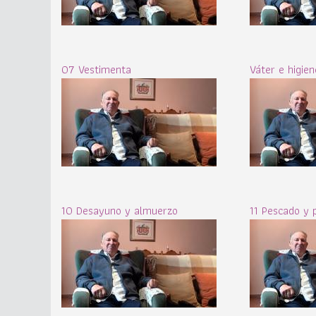
07 Vestimenta
Váter e higien
10 Desayuno y almuerzo
11 Pescado y 