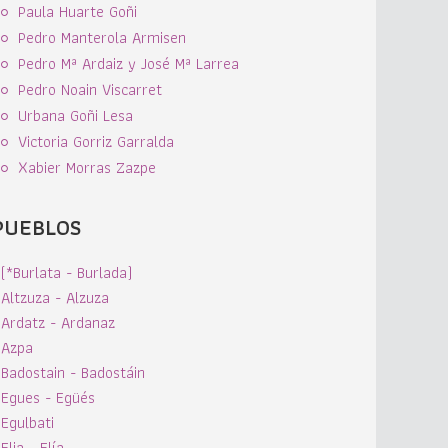
Paula Huarte Goñi
Pedro Manterola Armisen
Pedro Mª Ardaiz y José Mª Larrea
Pedro Noain Viscarret
Urbana Goñi Lesa
Victoria Gorriz Garralda
Xabier Morras Zazpe
PUEBLOS
(*Burlata - Burlada)
Altzuza - Alzuza
Ardatz - Ardanaz
Azpa
Badostain - Badostáin
Egues - Egüés
Egulbati
Elia - Elía