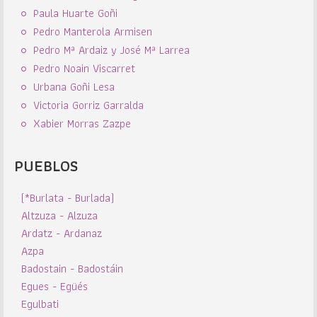
Paula Huarte Goñi
Pedro Manterola Armisen
Pedro Mª Ardaiz y José Mª Larrea
Pedro Noain Viscarret
Urbana Goñi Lesa
Victoria Gorriz Garralda
Xabier Morras Zazpe
PUEBLOS
(*Burlata - Burlada)
Altzuza - Alzuza
Ardatz - Ardanaz
Azpa
Badostain - Badostáin
Egues - Egüés
Egulbati