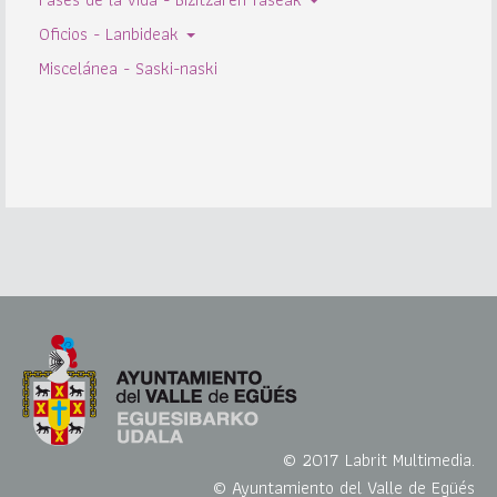
Oficios - Lanbideak
Miscelánea - Saski-naski
© 2017 Labrit Multimedia.
© Ayuntamiento del Valle de Egüés