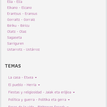
Elia - Elía
Elkano - Elcano
Erantsus - Eransus
Gorraitz - Gorraiz
Ibiriku - Ibiricu
Olatz - Olaz
Sagaseta
Sarriguren
Ustarrotz - Ustárroz
TEMAS
La casa - Etxea
El pueblo - Herria
Fiestas y religiosidad - Jaiak eta erlijioa
Política y guerra - Politika eta gerra
Fases de la vida - Bizitzaren faseak