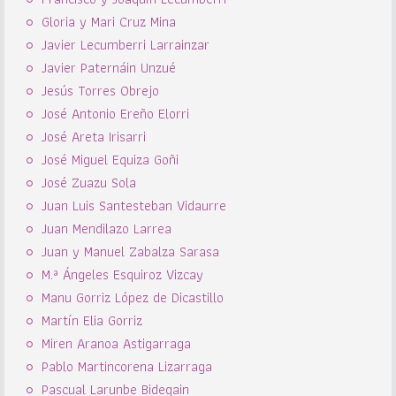
Gloria y Mari Cruz Mina
Javier Lecumberri Larrainzar
Javier Paternáin Unzué
Jesús Torres Obrejo
José Antonio Ereño Elorri
José Areta Irisarri
José Miguel Equiza Goñi
José Zuazu Sola
Juan Luis Santesteban Vidaurre
Juan Mendilazo Larrea
Juan y Manuel Zabalza Sarasa
M.ª Ángeles Esquiroz Vizcay
Manu Gorriz López de Dicastillo
Martín Elia Gorriz
Miren Aranoa Astigarraga
Pablo Martincorena Lizarraga
Pascual Larunbe Bidegain