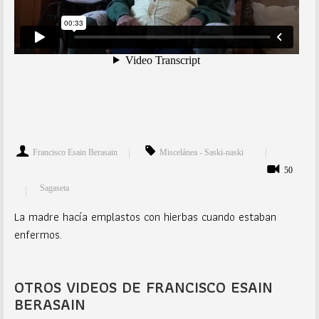
Francisco Esain Berasain
Miscelánea - Saski-naski
50
Sagaseta
La madre hacía emplastos con hierbas cuando estaban
enfermos.
OTROS VIDEOS DE FRANCISCO ESAIN
BERASAIN