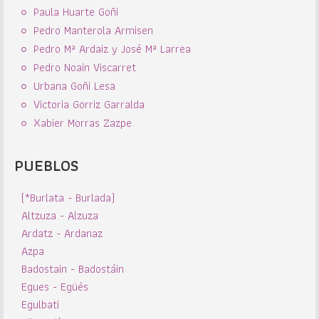
Paula Huarte Goñi
Pedro Manterola Armisen
Pedro Mª Ardaiz y José Mª Larrea
Pedro Noain Viscarret
Urbana Goñi Lesa
Victoria Gorriz Garralda
Xabier Morras Zazpe
PUEBLOS
(*Burlata - Burlada)
Altzuza - Alzuza
Ardatz - Ardanaz
Azpa
Badostain - Badostáin
Egues - Egüés
Egulbati