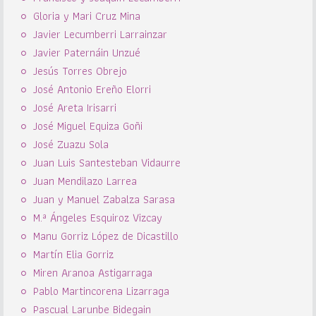
Gloria y Mari Cruz Mina
Javier Lecumberri Larrainzar
Javier Paternáin Unzué
Jesús Torres Obrejo
José Antonio Ereño Elorri
José Areta Irisarri
José Miguel Equiza Goñi
José Zuazu Sola
Juan Luis Santesteban Vidaurre
Juan Mendilazo Larrea
Juan y Manuel Zabalza Sarasa
M.ª Ángeles Esquiroz Vizcay
Manu Gorriz López de Dicastillo
Martín Elia Gorriz
Miren Aranoa Astigarraga
Pablo Martincorena Lizarraga
Pascual Larunbe Bidegain