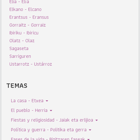
Elia - Elía
Elkano - Elcano
Erantsus - Eransus
Gorraitz - Gorraiz
Ibiriku - Ibiricu
Olatz - Olaz
Sagaseta
Sarriguren
Ustarrotz - Ustárroz
TEMAS
La casa - Etxea
El pueblo - Herria
Fiestas y religiosidad - Jaiak eta erlijioa
Política y guerra - Politika eta gerra
Fases de la vida - Bizitzaren faseak