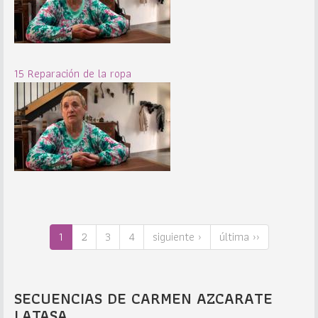
15 Reparación de la ropa
1
2
3
4
siguiente ›
última ››
SECUENCIAS DE CARMEN AZCARATE
LATASA