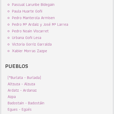
Pascual Larunbe Bidegain
Paula Huarte Goñi
Pedro Manterola Armisen
Pedro Mª Ardaiz y José Mª Larrea
Pedro Noain Viscarret
Urbana Goñi Lesa
Victoria Gorriz Garralda
Xabier Morras Zazpe
PUEBLOS
(*Burlata - Burlada)
Altzuza - Alzuza
Ardatz - Ardanaz
Azpa
Badostain - Badostáin
Egues - Egüés