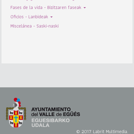
Fases de la vida - Bizitzaren faseak
Oficios - Lanbideak
Miscelánea - Saski-naski
© 2017 Labrit Multimedia.