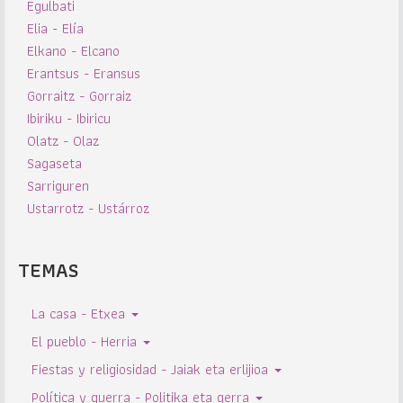
Egulbati
Elia - Elía
Elkano - Elcano
Erantsus - Eransus
Gorraitz - Gorraiz
Ibiriku - Ibiricu
Olatz - Olaz
Sagaseta
Sarriguren
Ustarrotz - Ustárroz
TEMAS
La casa - Etxea
El pueblo - Herria
Fiestas y religiosidad - Jaiak eta erlijioa
Política y guerra - Politika eta gerra