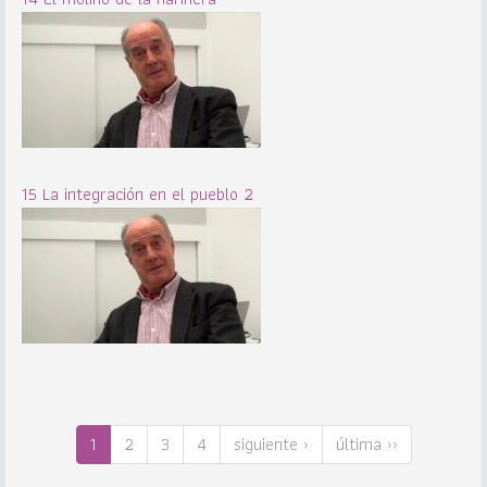
15 La integración en el pueblo 2
1
2
3
4
siguiente ›
última ››