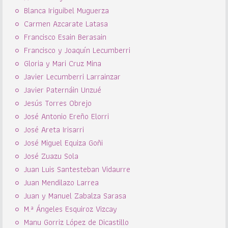
Blanca Iriguibel Muguerza
Carmen Azcarate Latasa
Francisco Esain Berasain
Francisco y Joaquín Lecumberri
Gloria y Mari Cruz Mina
Javier Lecumberri Larrainzar
Javier Paternáin Unzué
Jesús Torres Obrejo
José Antonio Ereño Elorri
José Areta Irisarri
José Miguel Equiza Goñi
José Zuazu Sola
Juan Luis Santesteban Vidaurre
Juan Mendilazo Larrea
Juan y Manuel Zabalza Sarasa
M.ª Ángeles Esquiroz Vizcay
Manu Gorriz López de Dicastillo