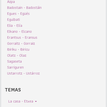
Azpa
Badostain - Badostáin
Egues - Egüés
Egulbati
Elia - Elía
Elkano - Elcano
Erantsus - Eransus
Gorraitz - Gorraiz
Ibiriku - Ibiricu
Olatz - Olaz
Sagaseta
Sarriguren
Ustarrotz - Ustárroz
TEMAS
La casa - Etxea