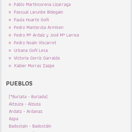
Pablo Martincorena Lizarraga
Pascual Larunbe Bidegain
Paula Huarte Goñi
Pedro Manterola Armisen
Pedro Mª Ardaiz y José Mª Larrea
Pedro Noain Viscarret
Urbana Goñi Lesa
Victoria Gorriz Garralda
Xabier Morras Zazpe
PUEBLOS
(*Burlata - Burlada)
Altzuza - Alzuza
Ardatz - Ardanaz
Azpa
Badostain - Badostáin