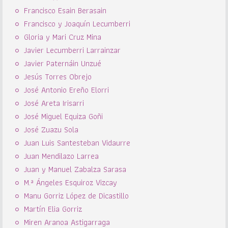
Francisco Esain Berasain
Francisco y Joaquín Lecumberri
Gloria y Mari Cruz Mina
Javier Lecumberri Larrainzar
Javier Paternáin Unzué
Jesús Torres Obrejo
José Antonio Ereño Elorri
José Areta Irisarri
José Miguel Equiza Goñi
José Zuazu Sola
Juan Luis Santesteban Vidaurre
Juan Mendilazo Larrea
Juan y Manuel Zabalza Sarasa
M.ª Ángeles Esquiroz Vizcay
Manu Gorriz López de Dicastillo
Martín Elia Gorriz
Miren Aranoa Astigarraga