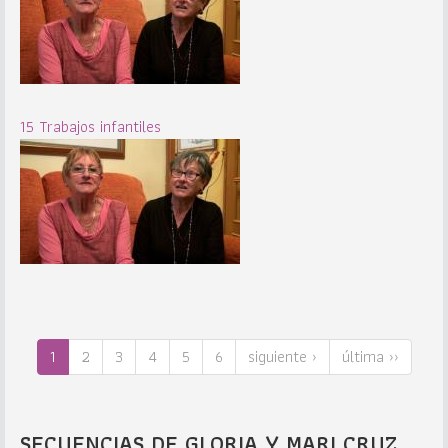
15 Trabajos infantiles
1
2
3
4
5
6
siguiente ›
última ››
SECUENCIAS DE GLORIA Y MARI CRUZ