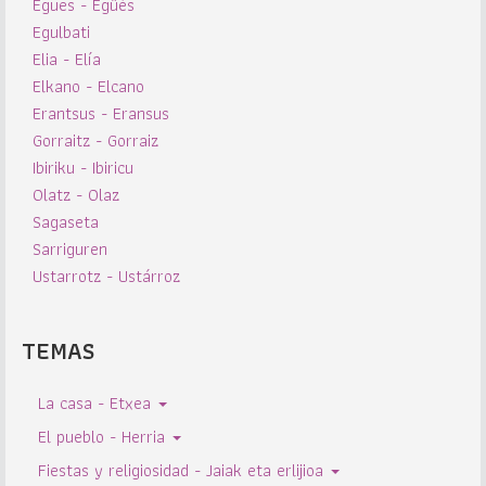
Egues - Egüés
Egulbati
Elia - Elía
Elkano - Elcano
Erantsus - Eransus
Gorraitz - Gorraiz
Ibiriku - Ibiricu
Olatz - Olaz
Sagaseta
Sarriguren
Ustarrotz - Ustárroz
TEMAS
La casa - Etxea
El pueblo - Herria
Fiestas y religiosidad - Jaiak eta erlijioa