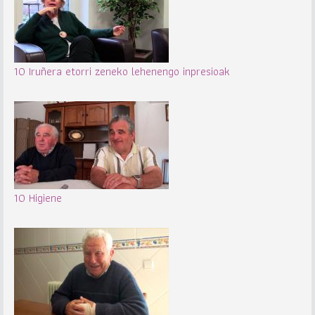
10 Iruñera etorri zeneko lehenengo inpresioak
10 Higiene