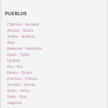
PUEBLOS
(*Burlata - Burlada)
Altzuza - Alzuza
Ardatz - Ardanaz
Azpa
Badostain - Badostáin
Egues - Egüés
Egulbati
Elia - Elía
Elkano - Elcano
Erantsus - Eransus
Gorraitz - Gorraiz
Ibiriku - Ibiricu
Olatz - Olaz
Sagaseta