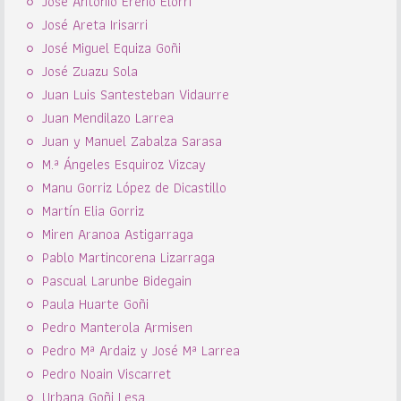
José Antonio Ereño Elorri
José Areta Irisarri
José Miguel Equiza Goñi
José Zuazu Sola
Juan Luis Santesteban Vidaurre
Juan Mendilazo Larrea
Juan y Manuel Zabalza Sarasa
M.ª Ángeles Esquiroz Vizcay
Manu Gorriz López de Dicastillo
Martín Elia Gorriz
Miren Aranoa Astigarraga
Pablo Martincorena Lizarraga
Pascual Larunbe Bidegain
Paula Huarte Goñi
Pedro Manterola Armisen
Pedro Mª Ardaiz y José Mª Larrea
Pedro Noain Viscarret
Urbana Goñi Lesa