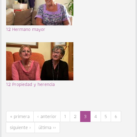
12 Hermano mayor
12 Propiedad y herencia
« primera
‹ anterior
1
2
3
4
5
6
siguiente ›
última ››