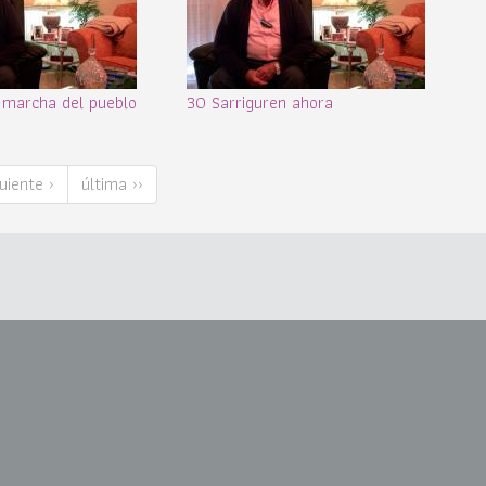
 marcha del pueblo
30 Sarriguren ahora
uiente ›
última ››