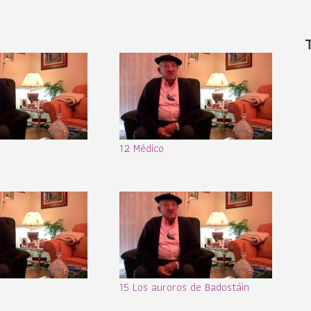
12 Médico
15 Los auroros de Badostáin