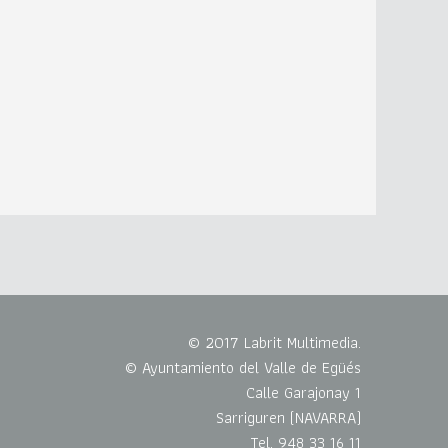
© 2017 Labrit Multimedia.
© Ayuntamiento del Valle de Egüés
Calle Garajonay 1
Sarriguren (NAVARRA)
Tel. 948 33 16 11