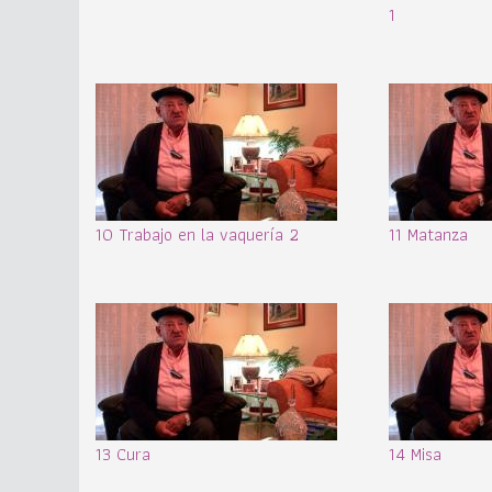
1
10 Trabajo en la vaquería 2
11 Matanza
13 Cura
14 Misa