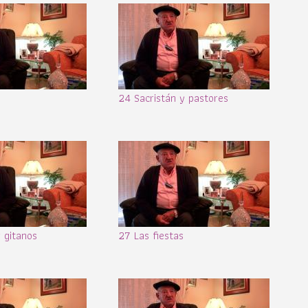
a
24 Sacristán y pastores
 gitanos
27 Las fiestas