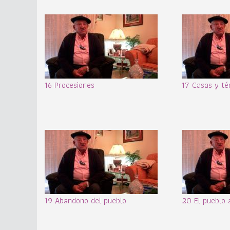
16 Procesiones
17 Casas y té
19 Abandono del pueblo
20 El pueblo 