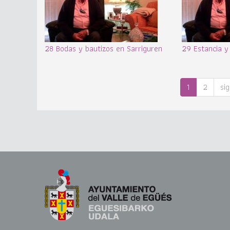
28 Bodas y bautizos en Sarriguren
29 Estancia y
1
2
sig