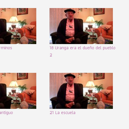
rminos
18 Uranga era el dueño del pueblo
2
antiguo
21 La escuela