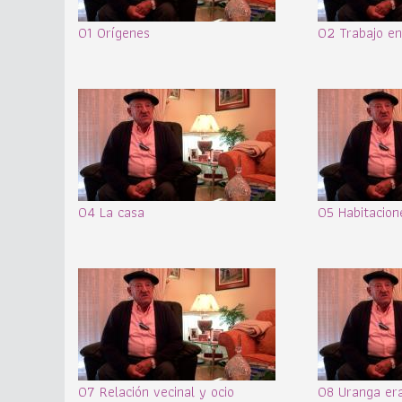
01 Orígenes
02 Trabajo en
04 La casa
05 Habitacion
07 Relación vecinal y ocio
08 Uranga era