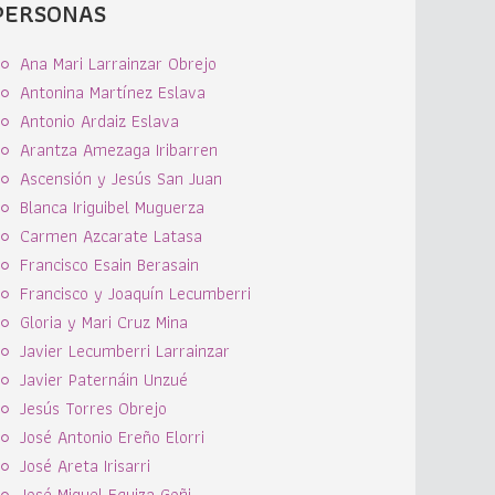
PERSONAS
Ana Mari Larrainzar Obrejo
Antonina Martínez Eslava
Antonio Ardaiz Eslava
Arantza Amezaga Iribarren
Ascensión y Jesús San Juan
Blanca Iriguibel Muguerza
Carmen Azcarate Latasa
Francisco Esain Berasain
Francisco y Joaquín Lecumberri
Gloria y Mari Cruz Mina
Javier Lecumberri Larrainzar
Javier Paternáin Unzué
Jesús Torres Obrejo
José Antonio Ereño Elorri
José Areta Irisarri
José Miguel Equiza Goñi