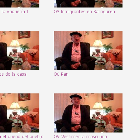
 la vaquería 1
03 Inmigrantes en Sarriguren
es de la casa
06 Pan
 el dueño del pueblo
09 Vestimenta masculina