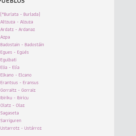
PUEBLOS
(*Burlata - Burlada)
Altzuza - Alzuza
Ardatz - Ardanaz
Azpa
Badostain - Badostáin
Egues - Egüés
Egulbati
Elia - Elía
Elkano - Elcano
Erantsus - Eransus
Gorraitz - Gorraiz
Ibiriku - Ibiricu
Olatz - Olaz
Sagaseta
Sarriguren
Ustarrotz - Ustárroz