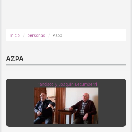
Inicio
personas
Azpa
AZPA
Francisco y Joaquín Lecumberri