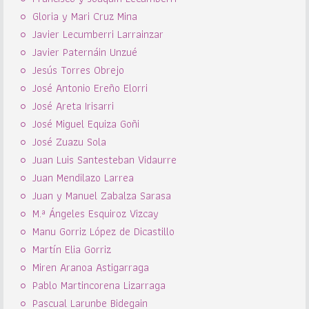
Gloria y Mari Cruz Mina
Javier Lecumberri Larrainzar
Javier Paternáin Unzué
Jesús Torres Obrejo
José Antonio Ereño Elorri
José Areta Irisarri
José Miguel Equiza Goñi
José Zuazu Sola
Juan Luis Santesteban Vidaurre
Juan Mendilazo Larrea
Juan y Manuel Zabalza Sarasa
M.ª Ángeles Esquiroz Vizcay
Manu Gorriz López de Dicastillo
Martín Elia Gorriz
Miren Aranoa Astigarraga
Pablo Martincorena Lizarraga
Pascual Larunbe Bidegain