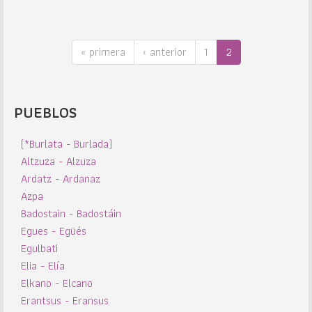
« primera
‹ anterior
1
2
PUEBLOS
(*Burlata - Burlada)
Altzuza - Alzuza
Ardatz - Ardanaz
Azpa
Badostain - Badostáin
Egues - Egüés
Egulbati
Elia - Elía
Elkano - Elcano
Erantsus - Eransus