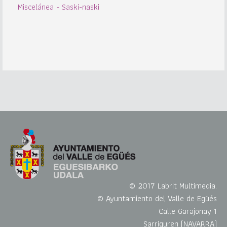
Miscelánea - Saski-naski
© 2017 Labrit Multimedia.
© Ayuntamiento del Valle de Egüés
Calle Garajonay 1
Sarriguren (NAVARRA)