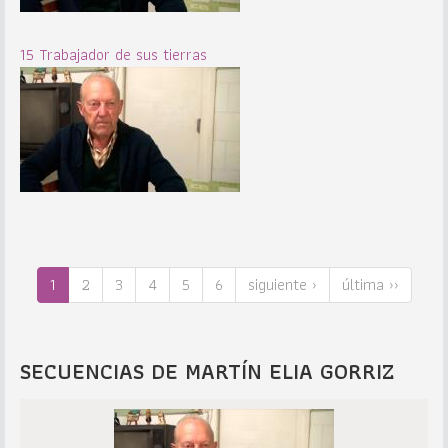
15 Trabajador de sus tierras
1
2
3
4
5
6
siguiente ›
última ››
SECUENCIAS DE MARTÍN ELIA GORRIZ