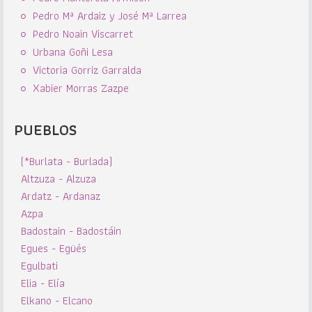
Pedro Mª Ardaiz y José Mª Larrea
Pedro Noain Viscarret
Urbana Goñi Lesa
Victoria Gorriz Garralda
Xabier Morras Zazpe
PUEBLOS
(*Burlata - Burlada)
Altzuza - Alzuza
Ardatz - Ardanaz
Azpa
Badostain - Badostáin
Egues - Egüés
Egulbati
Elia - Elía
Elkano - Elcano