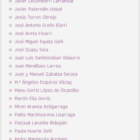
Javier Lecumberri Larrainzar
Javier Paternáin Unzué
Jesús Torres Obrejo
José Antonio Ereño Elorri
José Areta Irisarri
José Miguel Equiza Goñi
José Zuazu Sola
Juan Luis Santesteban Vidaurre
Juan Mendilazo Larrea
Juan y Manuel Zabalza Sarasa
M.ª Ángeles Esquiroz Vizcay
Manu Gorriz López de Dicastillo
Martín Elia Gorriz
Miren Aranoa Astigarraga
Pablo Martincorena Lizarraga
Pascual Larunbe Bidegain
Paula Huarte Goñi
Pedro Manterola Armisen