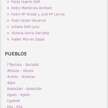
Paula Huarte Goñi
Pedro Manterola Armisen
Pedro Mª Ardaiz y José Mª Larrea
Pedro Noain Viscarret
Urbana Goñi Lesa
Victoria Gorriz Garralda
Xabier Morras Zazpe
PUEBLOS
(*Burlata - Burlada)
Altzuza - Alzuza
Ardatz - Ardanaz
Azpa
Badostain - Badostáin
Egues - Egüés
Egulbati
Elia - Elía