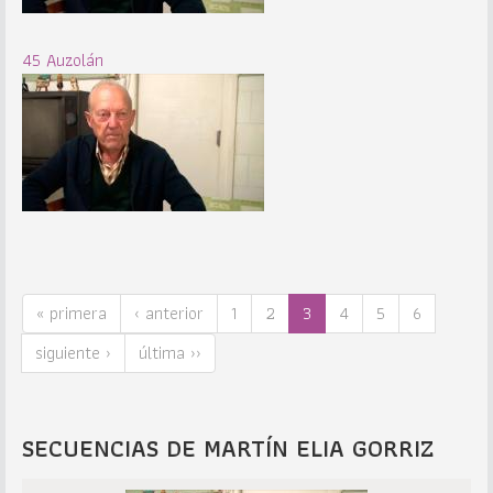
45 Auzolán
« primera
‹ anterior
1
2
3
4
5
6
siguiente ›
última ››
SECUENCIAS DE MARTÍN ELIA GORRIZ