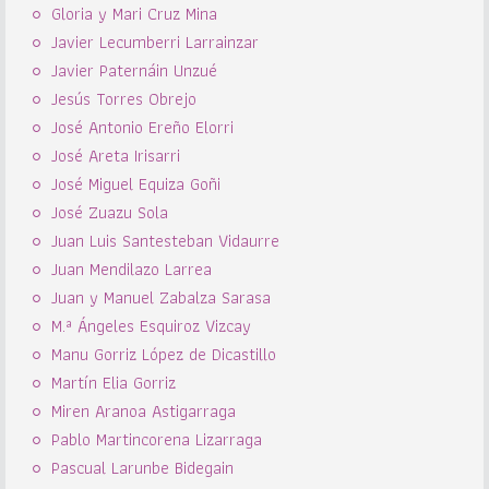
Gloria y Mari Cruz Mina
Javier Lecumberri Larrainzar
Javier Paternáin Unzué
Jesús Torres Obrejo
José Antonio Ereño Elorri
José Areta Irisarri
José Miguel Equiza Goñi
José Zuazu Sola
Juan Luis Santesteban Vidaurre
Juan Mendilazo Larrea
Juan y Manuel Zabalza Sarasa
M.ª Ángeles Esquiroz Vizcay
Manu Gorriz López de Dicastillo
Martín Elia Gorriz
Miren Aranoa Astigarraga
Pablo Martincorena Lizarraga
Pascual Larunbe Bidegain