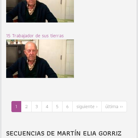
15 Trabajador de sus tierras
1
2
3
4
5
6
siguiente ›
última ››
SECUENCIAS DE MARTÍN ELIA GORRIZ