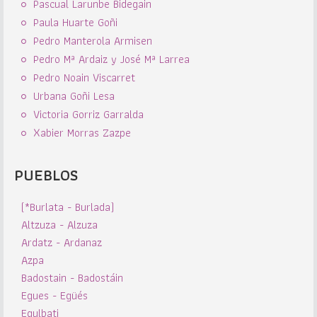
Pascual Larunbe Bidegain
Paula Huarte Goñi
Pedro Manterola Armisen
Pedro Mª Ardaiz y José Mª Larrea
Pedro Noain Viscarret
Urbana Goñi Lesa
Victoria Gorriz Garralda
Xabier Morras Zazpe
PUEBLOS
(*Burlata - Burlada)
Altzuza - Alzuza
Ardatz - Ardanaz
Azpa
Badostain - Badostáin
Egues - Egüés
Egulbati