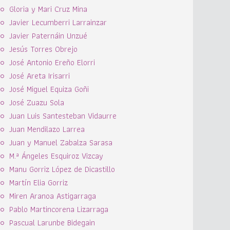
Gloria y Mari Cruz Mina
Javier Lecumberri Larrainzar
Javier Paternáin Unzué
Jesús Torres Obrejo
José Antonio Ereño Elorri
José Areta Irisarri
José Miguel Equiza Goñi
José Zuazu Sola
Juan Luis Santesteban Vidaurre
Juan Mendilazo Larrea
Juan y Manuel Zabalza Sarasa
M.ª Ángeles Esquiroz Vizcay
Manu Gorriz López de Dicastillo
Martín Elia Gorriz
Miren Aranoa Astigarraga
Pablo Martincorena Lizarraga
Pascual Larunbe Bidegain