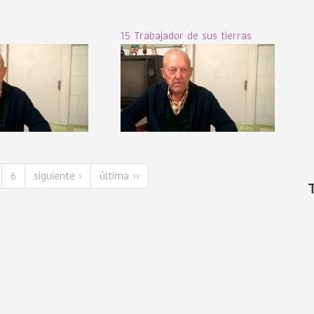
15 Trabajador de sus tierras
6
siguiente ›
última ››