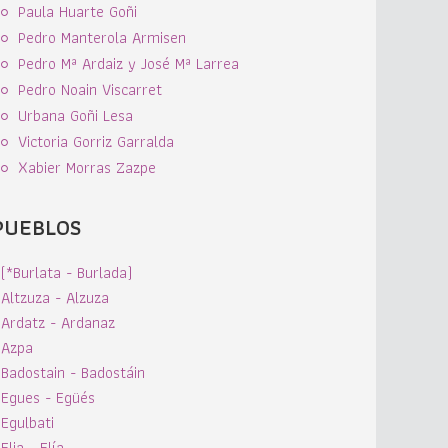
Paula Huarte Goñi
Pedro Manterola Armisen
Pedro Mª Ardaiz y José Mª Larrea
Pedro Noain Viscarret
Urbana Goñi Lesa
Victoria Gorriz Garralda
Xabier Morras Zazpe
PUEBLOS
(*Burlata - Burlada)
Altzuza - Alzuza
Ardatz - Ardanaz
Azpa
Badostain - Badostáin
Egues - Egüés
Egulbati
Elia - Elía