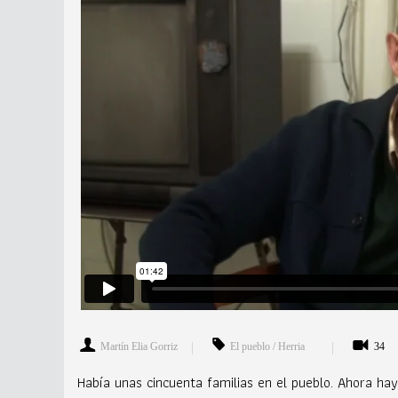
Martín Elia Gorriz
El pueblo / Herria
34
Había unas cincuenta familias en el pueblo. Ahora h