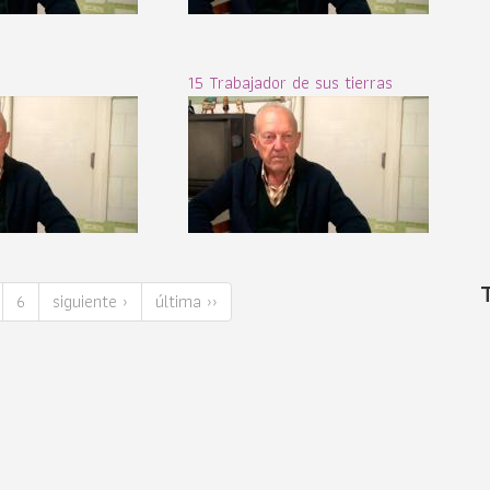
15 Trabajador de sus tierras
6
siguiente ›
última ››