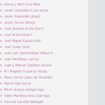
Gloria y Mari Cruz Mina
Javier Lecumberri Larrainzar
Javier Paternáin Unzué
Jesús Torres Obrejo
José Antonio Ereño Elorri
José Areta Irisarri
José Miguel Equiza Goñi
José Zuazu Sola
Juan Luis Santesteban Vidaurre
Juan Mendilazo Larrea
Juan y Manuel Zabalza Sarasa
M.ª Ángeles Esquiroz Vizcay
Manu Gorriz López de Dicastillo
Martín Elia Gorriz
Miren Aranoa Astigarraga
Pablo Martincorena Lizarraga
Pascual Larunbe Bidegain