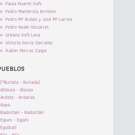
Paula Huarte Goñi
Pedro Manterola Armisen
Pedro Mª Ardaiz y José Mª Larrea
Pedro Noain Viscarret
Urbana Goñi Lesa
Victoria Gorriz Garralda
Xabier Morras Zazpe
PUEBLOS
(*Burlata - Burlada)
Altzuza - Alzuza
Ardatz - Ardanaz
Azpa
Badostain - Badostáin
Egues - Egüés
Egulbati
Elia - Elía