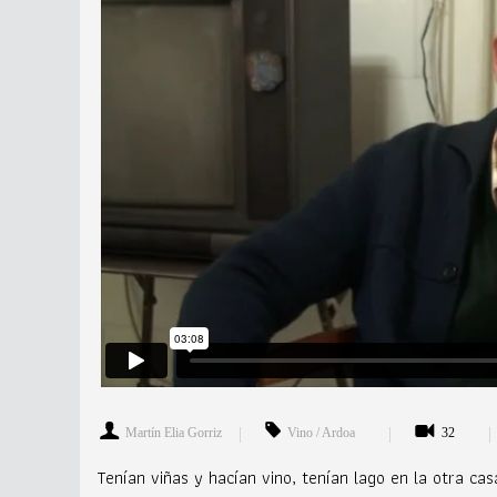
Martín Elia Gorriz
Vino / Ardoa
32
Tenían viñas y hacían vino, tenían lago en la otra cas