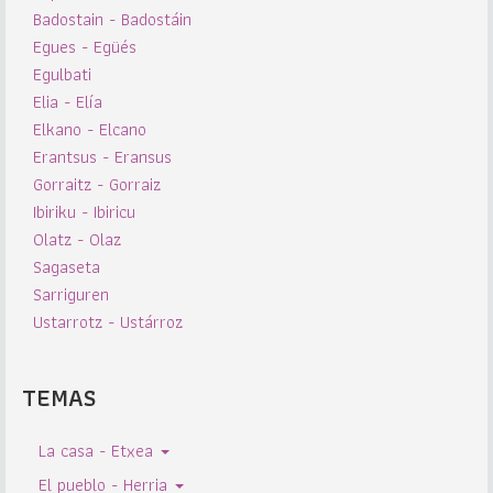
Badostain - Badostáin
Egues - Egüés
Egulbati
Elia - Elía
Elkano - Elcano
Erantsus - Eransus
Gorraitz - Gorraiz
Ibiriku - Ibiricu
Olatz - Olaz
Sagaseta
Sarriguren
Ustarrotz - Ustárroz
TEMAS
La casa - Etxea
El pueblo - Herria