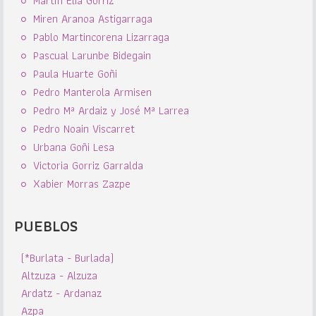
Martín Elia Gorriz
Miren Aranoa Astigarraga
Pablo Martincorena Lizarraga
Pascual Larunbe Bidegain
Paula Huarte Goñi
Pedro Manterola Armisen
Pedro Mª Ardaiz y José Mª Larrea
Pedro Noain Viscarret
Urbana Goñi Lesa
Victoria Gorriz Garralda
Xabier Morras Zazpe
PUEBLOS
(*Burlata - Burlada)
Altzuza - Alzuza
Ardatz - Ardanaz
Azpa