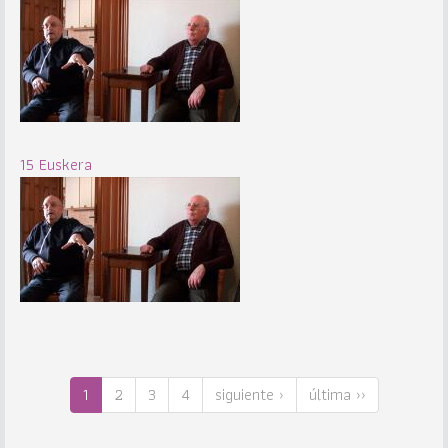
15 Euskera
1
2
3
4
siguiente ›
última ››