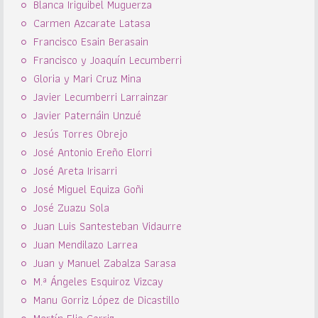
Blanca Iriguibel Muguerza
Carmen Azcarate Latasa
Francisco Esain Berasain
Francisco y Joaquín Lecumberri
Gloria y Mari Cruz Mina
Javier Lecumberri Larrainzar
Javier Paternáin Unzué
Jesús Torres Obrejo
José Antonio Ereño Elorri
José Areta Irisarri
José Miguel Equiza Goñi
José Zuazu Sola
Juan Luis Santesteban Vidaurre
Juan Mendilazo Larrea
Juan y Manuel Zabalza Sarasa
M.ª Ángeles Esquiroz Vizcay
Manu Gorriz López de Dicastillo