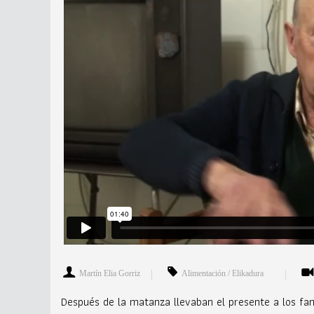
Martín Elia Gorriz
Alimentación / Elikadura
Después de la matanza llevaban el presente a los fam