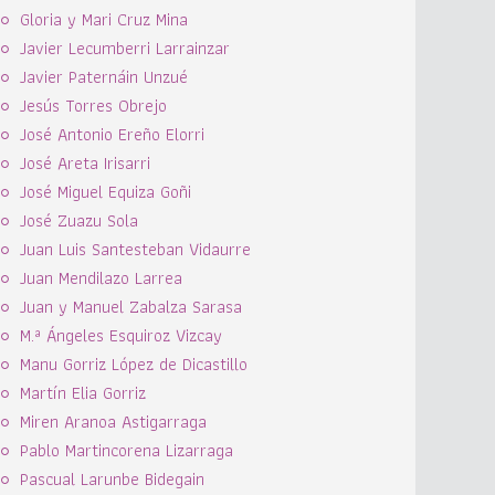
Gloria y Mari Cruz Mina
Javier Lecumberri Larrainzar
Javier Paternáin Unzué
Jesús Torres Obrejo
José Antonio Ereño Elorri
José Areta Irisarri
José Miguel Equiza Goñi
José Zuazu Sola
Juan Luis Santesteban Vidaurre
Juan Mendilazo Larrea
Juan y Manuel Zabalza Sarasa
M.ª Ángeles Esquiroz Vizcay
Manu Gorriz López de Dicastillo
Martín Elia Gorriz
Miren Aranoa Astigarraga
Pablo Martincorena Lizarraga
Pascual Larunbe Bidegain