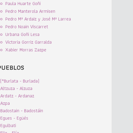
Paula Huarte Goñi
Pedro Manterola Armisen
Pedro Mª Ardaiz y José Mª Larrea
Pedro Noain Viscarret
Urbana Goñi Lesa
Victoria Gorriz Garralda
Xabier Morras Zazpe
PUEBLOS
(*Burlata - Burlada)
Altzuza - Alzuza
Ardatz - Ardanaz
Azpa
Badostain - Badostáin
Egues - Egüés
Egulbati
Elia - Elía