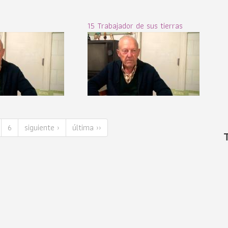
15 Trabajador de sus tierras
6
siguiente ›
última ››