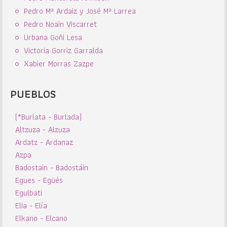
Pedro Mª Ardaiz y José Mª Larrea
Pedro Noain Viscarret
Urbana Goñi Lesa
Victoria Gorriz Garralda
Xabier Morras Zazpe
PUEBLOS
(*Burlata - Burlada)
Altzuza - Alzuza
Ardatz - Ardanaz
Azpa
Badostain - Badostáin
Egues - Egüés
Egulbati
Elia - Elía
Elkano - Elcano