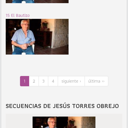
15 El Bautizo
1
2
3
4
siguiente ›
última ››
SECUENCIAS DE JESÚS TORRES OBREJO