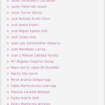
Javier Lecumberri Larrainzar
Javier Paternáin Unzué
Jesús Torres Obrejo
José Antonio Ereño Elorri
José Areta Irisarri
José Miguel Equiza Goñi
José Zuazu Sola
Juan Luis Santesteban Vidaurre
Juan Mendilazo Larrea
Juan y Manuel Zabalza Sarasa
M.ª Ángeles Esquiroz Vizcay
Manu Gorriz López de Dicastillo
Martín Elia Gorriz
Miren Aranoa Astigarraga
Pablo Martincorena Lizarraga
Pascual Larunbe Bidegain
Paula Huarte Goñi
Pedro Manterola Armisen