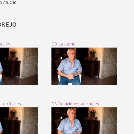
ba mucho.
BREJO
ación
03 La carne
 familiares
06 Relaciones vecinales