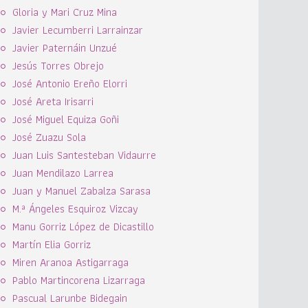
Gloria y Mari Cruz Mina
Javier Lecumberri Larrainzar
Javier Paternáin Unzué
Jesús Torres Obrejo
José Antonio Ereño Elorri
José Areta Irisarri
José Miguel Equiza Goñi
José Zuazu Sola
Juan Luis Santesteban Vidaurre
Juan Mendilazo Larrea
Juan y Manuel Zabalza Sarasa
M.ª Ángeles Esquiroz Vizcay
Manu Gorriz López de Dicastillo
Martín Elia Gorriz
Miren Aranoa Astigarraga
Pablo Martincorena Lizarraga
Pascual Larunbe Bidegain