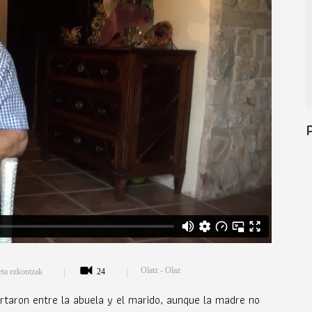
Olatz - Olaz
eta ezkontzak
24
ertaron entre la abuela y el marido, aunque la madre no