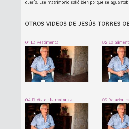
quería. Ese matrimonio salió bien porque se aguanta
OTROS VIDEOS DE JESÚS TORRES O
01 La vestimenta
02 La aliment
04 El día de la matanza
05 Relaciones