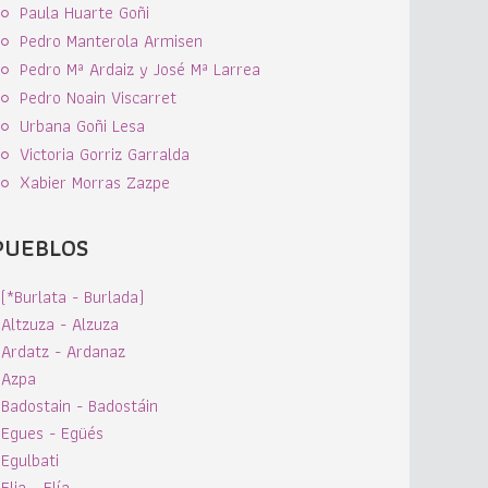
Paula Huarte Goñi
Pedro Manterola Armisen
Pedro Mª Ardaiz y José Mª Larrea
Pedro Noain Viscarret
Urbana Goñi Lesa
Victoria Gorriz Garralda
Xabier Morras Zazpe
PUEBLOS
(*Burlata - Burlada)
Altzuza - Alzuza
Ardatz - Ardanaz
Azpa
Badostain - Badostáin
Egues - Egüés
Egulbati
Elia - Elía