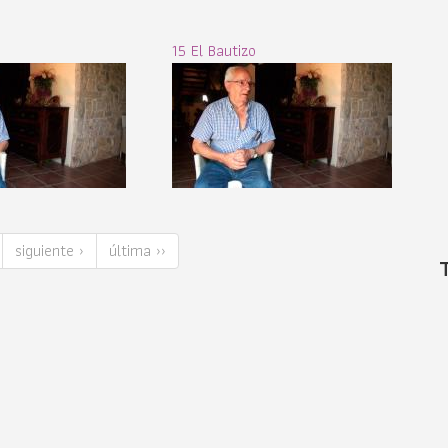
15 El Bautizo
siguiente ›
última ››