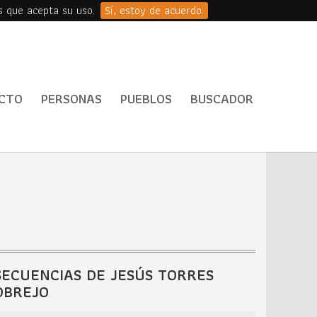
s que acepta su uso.
Sí, estoy de acuerdo.
CTO
PERSONAS
PUEBLOS
BUSCADOR
SECUENCIAS DE JESÚS TORRES
OBREJO