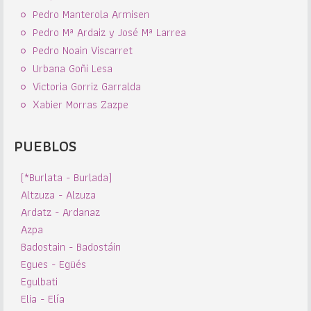
Pedro Manterola Armisen
Pedro Mª Ardaiz y José Mª Larrea
Pedro Noain Viscarret
Urbana Goñi Lesa
Victoria Gorriz Garralda
Xabier Morras Zazpe
PUEBLOS
(*Burlata - Burlada)
Altzuza - Alzuza
Ardatz - Ardanaz
Azpa
Badostain - Badostáin
Egues - Egüés
Egulbati
Elia - Elía