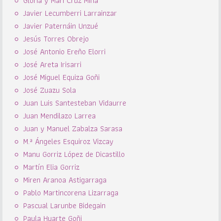
Gloria y Mari Cruz Mina
Javier Lecumberri Larrainzar
Javier Paternáin Unzué
Jesús Torres Obrejo
José Antonio Ereño Elorri
José Areta Irisarri
José Miguel Equiza Goñi
José Zuazu Sola
Juan Luis Santesteban Vidaurre
Juan Mendilazo Larrea
Juan y Manuel Zabalza Sarasa
M.ª Ángeles Esquiroz Vizcay
Manu Gorriz López de Dicastillo
Martín Elia Gorriz
Miren Aranoa Astigarraga
Pablo Martincorena Lizarraga
Pascual Larunbe Bidegain
Paula Huarte Goñi