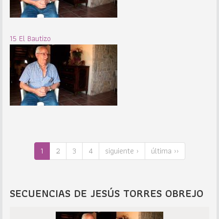
15 El Bautizo
1
2
3
4
siguiente ›
última ››
SECUENCIAS DE JESÚS TORRES OBREJO