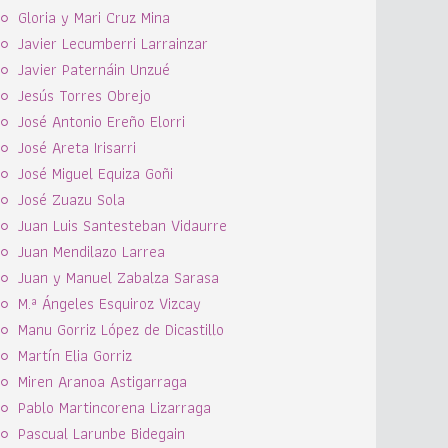
Gloria y Mari Cruz Mina
Javier Lecumberri Larrainzar
Javier Paternáin Unzué
Jesús Torres Obrejo
José Antonio Ereño Elorri
José Areta Irisarri
José Miguel Equiza Goñi
José Zuazu Sola
Juan Luis Santesteban Vidaurre
Juan Mendilazo Larrea
Juan y Manuel Zabalza Sarasa
M.ª Ángeles Esquiroz Vizcay
Manu Gorriz López de Dicastillo
Martín Elia Gorriz
Miren Aranoa Astigarraga
Pablo Martincorena Lizarraga
Pascual Larunbe Bidegain