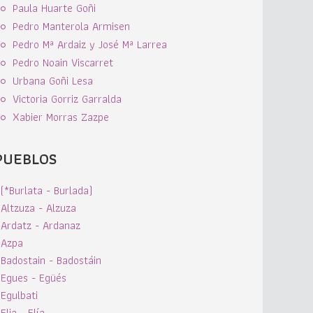
Paula Huarte Goñi
Pedro Manterola Armisen
Pedro Mª Ardaiz y José Mª Larrea
Pedro Noain Viscarret
Urbana Goñi Lesa
Victoria Gorriz Garralda
Xabier Morras Zazpe
PUEBLOS
(*Burlata - Burlada)
Altzuza - Alzuza
Ardatz - Ardanaz
Azpa
Badostain - Badostáin
Egues - Egüés
Egulbati
Elia - Elía