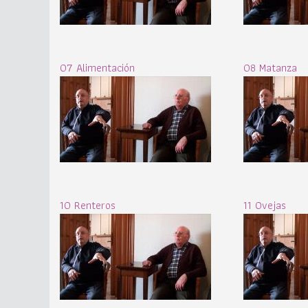
07 Alimentación
08 Matanza
10 Renteros
11 Ovejas