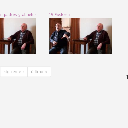
on padres y abuelos
15 Euskera
siguiente ›
última ››