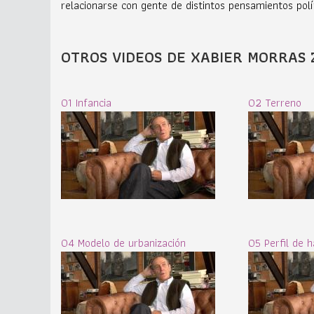
relacionarse con gente de distintos pensamientos polít
OTROS VIDEOS DE XABIER MORRAS 
01 Infancia
02 Terreno
04 Modelo de urbanización
05 Perfil de h