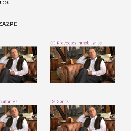
icos.
ZAZPE
03 Proyectos inmobiliarios
abitantes
06 Zonas