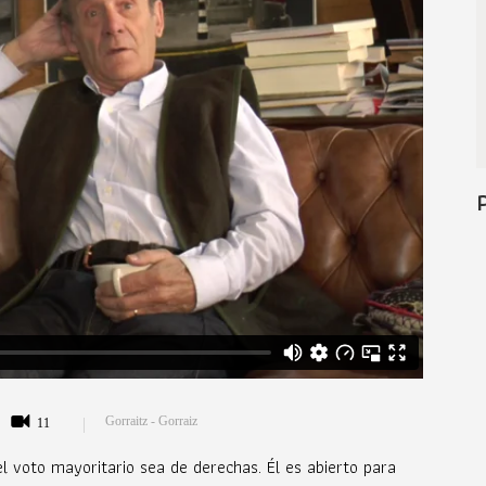
Gorraitz - Gorraiz
11
 voto mayoritario sea de derechas. Él es abierto para