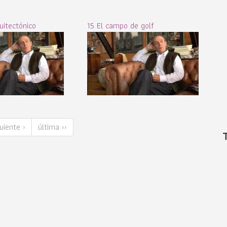
uitectónico
15 El campo de golf
uiente ›
última ››