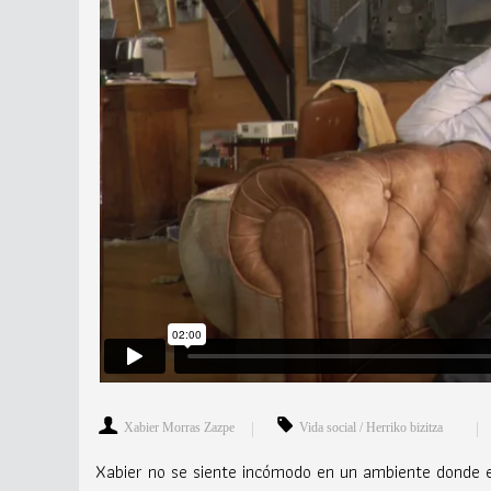
Xabier Morras Zazpe
Vida social / Herriko bizitza
Xabier no se siente incómodo en un ambiente donde el