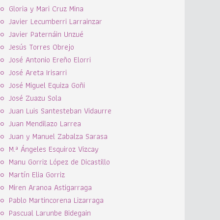
Gloria y Mari Cruz Mina
Javier Lecumberri Larrainzar
Javier Paternáin Unzué
Jesús Torres Obrejo
José Antonio Ereño Elorri
José Areta Irisarri
José Miguel Equiza Goñi
José Zuazu Sola
Juan Luis Santesteban Vidaurre
Juan Mendilazo Larrea
Juan y Manuel Zabalza Sarasa
M.ª Ángeles Esquiroz Vizcay
Manu Gorriz López de Dicastillo
Martín Elia Gorriz
Miren Aranoa Astigarraga
Pablo Martincorena Lizarraga
Pascual Larunbe Bidegain