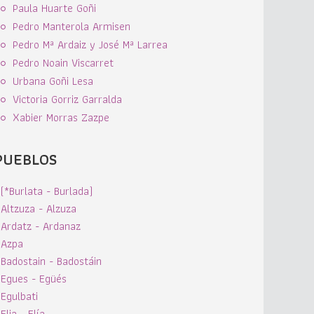
Paula Huarte Goñi
Pedro Manterola Armisen
Pedro Mª Ardaiz y José Mª Larrea
Pedro Noain Viscarret
Urbana Goñi Lesa
Victoria Gorriz Garralda
Xabier Morras Zazpe
PUEBLOS
(*Burlata - Burlada)
Altzuza - Alzuza
Ardatz - Ardanaz
Azpa
Badostain - Badostáin
Egues - Egüés
Egulbati
Elia - Elía