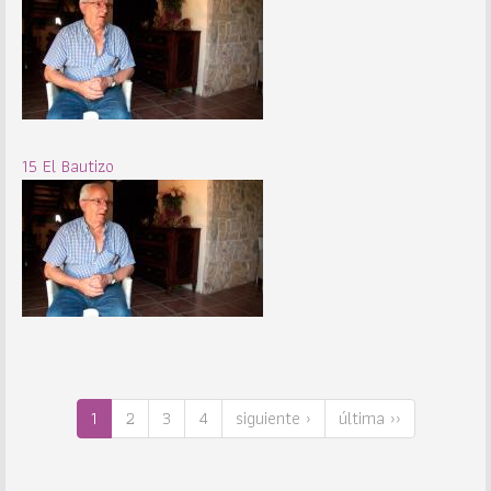
15 El Bautizo
1
2
3
4
siguiente ›
última ››