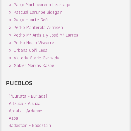
Pablo Martincorena Lizarraga
Pascual Larunbe Bidegain
Paula Huarte Goñi
Pedro Manterola Armisen
Pedro Mª Ardaiz y José Mª Larrea
Pedro Noain Viscarret
Urbana Goñi Lesa
Victoria Gorriz Garralda
Xabier Morras Zazpe
PUEBLOS
(*Burlata - Burlada)
Altzuza - Alzuza
Ardatz - Ardanaz
Azpa
Badostain - Badostáin