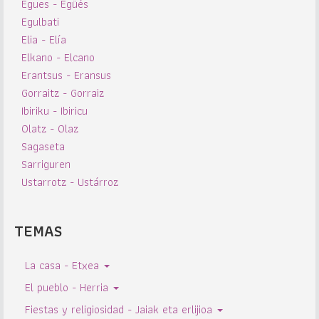
Egues - Egüés
Egulbati
Elia - Elía
Elkano - Elcano
Erantsus - Eransus
Gorraitz - Gorraiz
Ibiriku - Ibiricu
Olatz - Olaz
Sagaseta
Sarriguren
Ustarrotz - Ustárroz
TEMAS
La casa - Etxea
El pueblo - Herria
Fiestas y religiosidad - Jaiak eta erlijioa