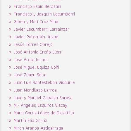
Francisco Esain Berasain
Francisco y Joaquín Lecumberri
Gloria y Mari Cruz Mina
Javier Lecumberri Larrainzar
Javier Paternáin Unzué
Jesús Torres Obrejo
José Antonio Ereño Elorri
José Areta Irisarri
José Miguel Equiza Goñi
José Zuazu Sola
Juan Luis Santesteban Vidaurre
Juan Mendilazo Larrea
Juan y Manuel Zabalza Sarasa
M.ª Ángeles Esquiroz Vizcay
Manu Gorriz López de Dicastillo
Martín Elia Gorriz
Miren Aranoa Astigarraga