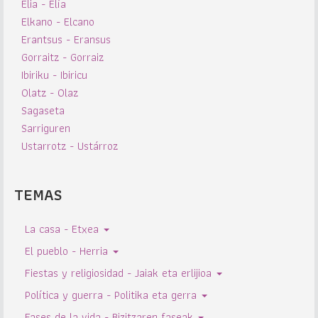
Elia - Elía
Elkano - Elcano
Erantsus - Eransus
Gorraitz - Gorraiz
Ibiriku - Ibiricu
Olatz - Olaz
Sagaseta
Sarriguren
Ustarrotz - Ustárroz
TEMAS
La casa - Etxea
El pueblo - Herria
Fiestas y religiosidad - Jaiak eta erlijioa
Política y guerra - Politika eta gerra
Fases de la vida - Bizitzaren faseak