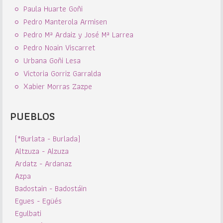
Paula Huarte Goñi
Pedro Manterola Armisen
Pedro Mª Ardaiz y José Mª Larrea
Pedro Noain Viscarret
Urbana Goñi Lesa
Victoria Gorriz Garralda
Xabier Morras Zazpe
PUEBLOS
(*Burlata - Burlada)
Altzuza - Alzuza
Ardatz - Ardanaz
Azpa
Badostain - Badostáin
Egues - Egüés
Egulbati