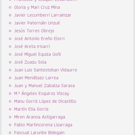
Gloria y Mari Cruz Mina
Javier Lecumberri Larrainzar
Javier Paternáin Unzué
Jesús Torres Obrejo
José Antonio Ereño Elorri
José Areta Irisarri
José Miguel Equiza Goñi
José Zuazu Sola
Juan Luis Santesteban Vidaurre
Juan Mendilazo Larrea
Juan y Manuel Zabalza Sarasa
M.ª Ángeles Esquiroz Vizcay
Manu Gorriz López de Dicastillo
Martín Elia Gorriz
Miren Aranoa Astigarraga
Pablo Martincorena Lizarraga
Pascual Larunbe Bidegain