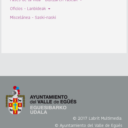
Oficios - Lanbideak
Miscelánea - Saski-naski
© 2017 Labrit Multimedia.
© Ayuntamiento del Valle de Egüés