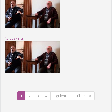
15 Euskera
1
2
3
4
siguiente ›
última ››