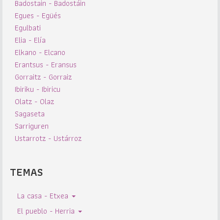
Badostain - Badostáin
Egues - Egüés
Egulbati
Elia - Elía
Elkano - Elcano
Erantsus - Eransus
Gorraitz - Gorraiz
Ibiriku - Ibiricu
Olatz - Olaz
Sagaseta
Sarriguren
Ustarrotz - Ustárroz
TEMAS
La casa - Etxea
El pueblo - Herria