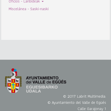
Oficios - Lanbideak
Miscelánea - Saski-naski
© 2017 Labrit Multimedia.
© Ayuntamiento del Valle de Egüés
Calle Garajonay 1