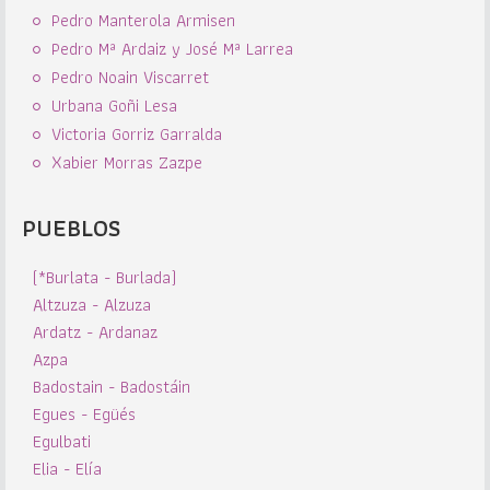
Pedro Manterola Armisen
Pedro Mª Ardaiz y José Mª Larrea
Pedro Noain Viscarret
Urbana Goñi Lesa
Victoria Gorriz Garralda
Xabier Morras Zazpe
PUEBLOS
(*Burlata - Burlada)
Altzuza - Alzuza
Ardatz - Ardanaz
Azpa
Badostain - Badostáin
Egues - Egüés
Egulbati
Elia - Elía