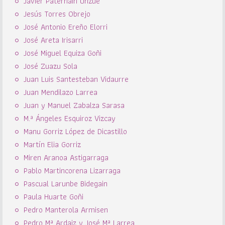
Javier Paternáin Unzué
Jesús Torres Obrejo
José Antonio Ereño Elorri
José Areta Irisarri
José Miguel Equiza Goñi
José Zuazu Sola
Juan Luis Santesteban Vidaurre
Juan Mendilazo Larrea
Juan y Manuel Zabalza Sarasa
M.ª Ángeles Esquiroz Vizcay
Manu Gorriz López de Dicastillo
Martín Elia Gorriz
Miren Aranoa Astigarraga
Pablo Martincorena Lizarraga
Pascual Larunbe Bidegain
Paula Huarte Goñi
Pedro Manterola Armisen
Pedro Mª Ardaiz y José Mª Larrea