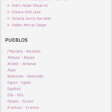
Pedro Noain Viscarret
Urbana Goñi Lesa
Victoria Gorriz Garralda
Xabier Morras Zazpe
PUEBLOS
(*Burlata - Burlada)
Altzuza - Alzuza
Ardatz - Ardanaz
Azpa
Badostain - Badostáin
Egues - Egüés
Egulbati
Elia - Elía
Elkano - Elcano
Erantsus - Eransus