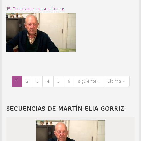
15 Trabajador de sus tierras
1
2
3
4
5
6
siguiente ›
última ››
SECUENCIAS DE MARTÍN ELIA GORRIZ